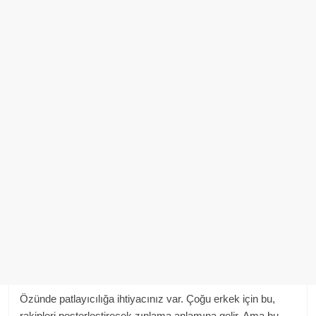
Özünde patlayıcılığa ihtiyacınız var. Çoğu erkek için bu,
rakipleri posterleştirecek zıplama anlamına gelir. Ama bu