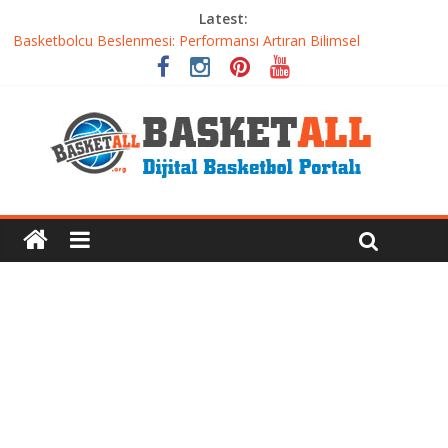
Latest:
Basketbolcu Beslenmesi: Performansı Artıran Bilimsel
Yaklaşımlar
Basketbolda Şut Antrenmanı ve Grafik Oluşturma
Iverson’dan Kyrie’e: Top Sürme Sanatının Dramatik Evrimi
Dünyanın En İyi Basketbol Takımı: Gerçek Şampiyon Kim?
Etkili Basketbol Antrenmanı Nasıl Olmalı