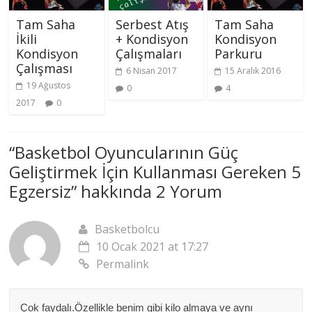
Tam Saha
Serbest Atış
Tam Saha
İkili
+ Kondisyon
Kondisyon
Kondisyon
Çalışmaları
Parkuru
Çalışması
6 Nisan 2017
15 Aralık 2016
19 Ağustos
0
4
2017
0
“
Basketbol Oyuncularının Güç
Geliştirmek İçin Kullanması Gereken 5
Egzersiz
” hakkında 2 Yorum
Basketbolcu
10 Ocak 2021 at 17:27
Permalink
Çok faydalı.Özellikle benim gibi kilo almaya ve aynı