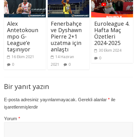
Alex
Fenerbahçe
Euroleague 4.
Antetokoun
ve Dyshawn
Hafta Maç
mpo G-
Pierre 2+1
Özetleri
League’e
uzatma için
2024-2025
taşınıyor
anlaştı
30 Ekim 2024
16 Ekim 2021
14 Haziran
0
0
2021
0
Bir yanıt yazın
E-posta adresiniz yayınlanmayacak.
Gerekli alanlar
*
ile
işaretlenmişlerdir
Yorum
*