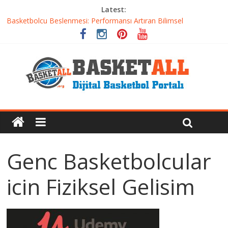
Latest:
Basketbolcu Beslenmesi: Performansı Artıran Bilimsel
Yaklaşımlar
Basketbolda Şut Antrenmanı ve Grafik Oluşturma
Iverson’dan Kyrie’e: Top Sürme Sanatının Dramatik Evrimi
Dünyanın En İyi Basketbol Takımı: Gerçek Şampiyon Kim?
Etkili Basketbol Antrenmanı Nasıl Olmalı
Genc Basketbolcular
icin Fiziksel Gelisim