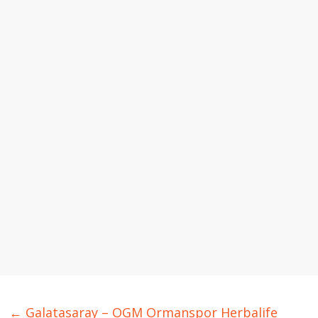
←
Galatasaray – OGM Ormanspor Herbalife