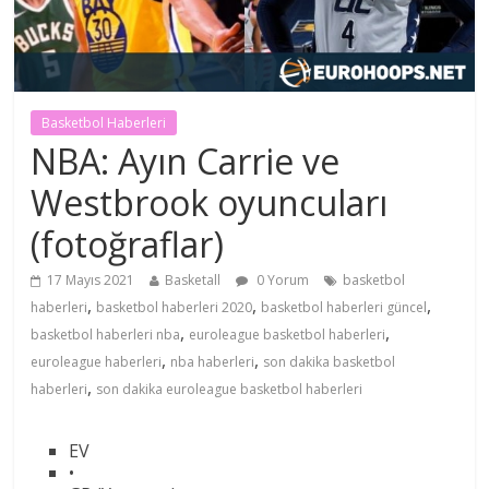
Basketbol Haberleri
NBA: Ayın Carrie ve
Westbrook oyuncuları
(fotoğraflar)
17 Mayıs 2021
Basketall
0 Yorum
basketbol
,
,
,
haberleri
basketbol haberleri 2020
basketbol haberleri güncel
,
,
basketbol haberleri nba
euroleague basketbol haberleri
,
,
euroleague haberleri
nba haberleri
son dakika basketbol
,
haberleri
son dakika euroleague basketbol haberleri
EV
•