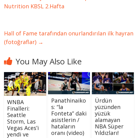
Nutrition KBSL 2.Hafta
Hall of Fame tarafından onurlandırılan ilk hayran
(fotoğraflar)
→
You May Also Like
Panathinaiko
Ürdün
WNBA
s: “la
yüzünden
Finalleri:
Fonteta” daki
yüzük
Seattle
asistlerin /
alamayan
Storm, Las
hataların
NBA Süper
Vegas Aces’i
oranı (video)
Yıldızları!
yendi ve