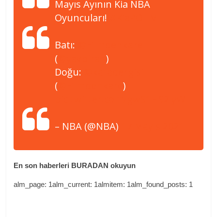
Mayıs Ayının Kia NBA
Oyuncuları!
#KiaPOTM
Batı:
@Filmdenkare
(
@yavbirah
)
Doğu:
@kafadergisi
(
@Filmdenkare
)
pic.twitter.com/gwS1H92lyW
– NBA (@NBA)
17 Mayıs 2021
En son haberleri BURADAN okuyun
alm_page: 1alm_current: 1almitem: 1alm_found_posts: 1