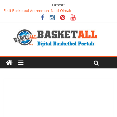
Latest:
Dünyanın En İyi Basketbol Takımı: Gerçek Şampiyon Kim?
Etkili Basketbol Antrenmanı Nasıl Olmalı
Basketbolcu Beslenmesi: Performansı Artıran Bilimsel
Yaklaşımlar
Basketbolda Şut Antrenmanı ve Grafik Oluşturma
Iverson’dan Kyrie’e: Top Sürme Sanatının Dramatik Evrimi