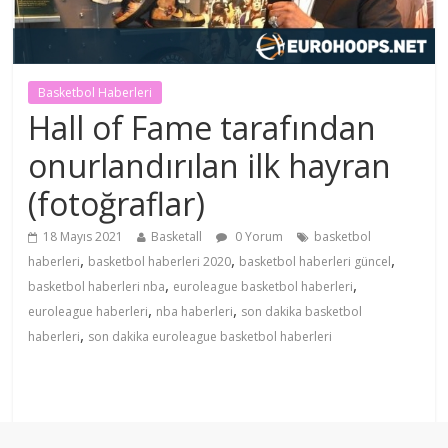
Basketbol Haberleri
Hall of Fame tarafından
onurlandırılan ilk hayran
(fotoğraflar)
18 Mayıs 2021
Basketall
0 Yorum
basketbol
,
,
,
haberleri
basketbol haberleri 2020
basketbol haberleri güncel
,
,
basketbol haberleri nba
euroleague basketbol haberleri
,
,
euroleague haberleri
nba haberleri
son dakika basketbol
,
haberleri
son dakika euroleague basketbol haberleri