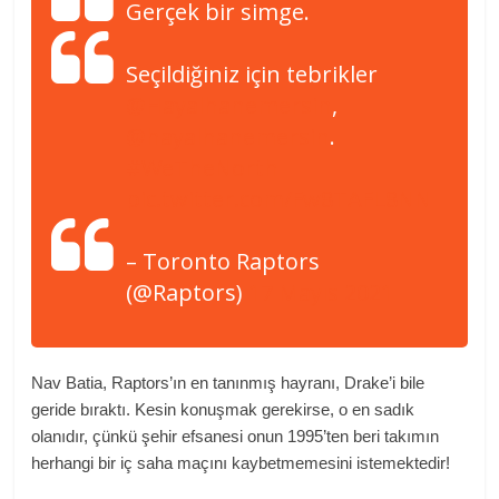
Gerçek bir simge.
Seçildiğiniz için tebrikler
@Hayalhanemersin
,
@hayalhanemersin
.
#WeTheNorth
pic.twitter.com/Fw8TAFL8NN
– Toronto Raptors
(@Raptors)
17 Mayıs 2021
Nav Batia, Raptors’ın en tanınmış hayranı, Drake’i bile
geride bıraktı. Kesin konuşmak gerekirse, o en sadık
olanıdır, çünkü şehir efsanesi onun 1995’ten beri takımın
herhangi bir iç saha maçını kaybetmemesini istemektedir!