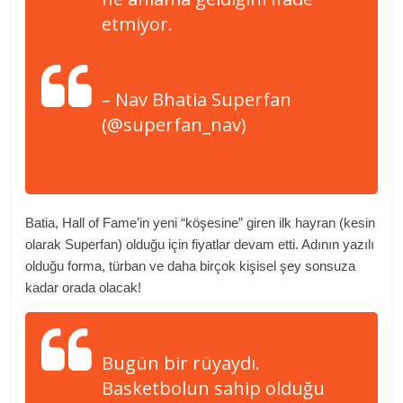
etmiyor.
pic.twitter.com/iA5VE10V1K
– Nav Bhatia Superfan
(@superfan_nav)
23 Ekim
2019
Batia, Hall of Fame’in yeni “köşesine” giren ilk hayran (kesin
olarak Superfan) olduğu için fiyatlar devam etti. Adının yazılı
olduğu forma, türban ve daha birçok kişisel şey sonsuza
kadar orada olacak!
Bugün bir rüyaydı.
Basketbolun sahip olduğu