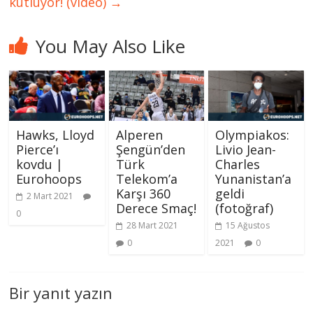
kutluyor! (video)
→
You May Also Like
Hawks, Lloyd
Olympiakos:
Alperen
Pierce’ı
Livio Jean-
Şengün’den
kovdu |
Charles
Türk
Eurohoops
Yunanistan’a
Telekom’a
geldi
Karşı 360
2 Mart 2021
(fotoğraf)
Derece Smaç!
0
15 Ağustos
28 Mart 2021
2021
0
0
Bir yanıt yazın