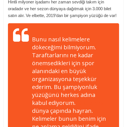
Hintli milyoner işadamı her zaman sevdiği takım için
oradadır ve her sezon dünyaya dağıtmak için 3.000 bilet
satın alır. Ve elbette, 2019’dan bir şampiyon yüzüğü de var!
Bunu nasıl kelimelere
dökeceğimi bilmiyorum.
Taraftarlarını ne kadar
önemsedikleri için spor
alanındaki en büyük
organizasyona teşekkür
ederim. Bu şampiyonluk
yüzüğünü herkes adına
kabul ediyorum.
@Raptors
dünya çapında hayran.
Kelimeler bunun benim için
ne anlama geldiğini ifade