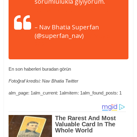
sorumlulukla giyiyorum.
pic.twitter.com/FmisroHpII
– Nav Bhatia Superfan
(@superfan_nav)
17 Mayıs
2021
En son haberleri buradan görün
Fotoğraf kredisi: Nav Bhatia Twitter
alm_page: 1alm_current: 1almitem: 1alm_found_posts: 1