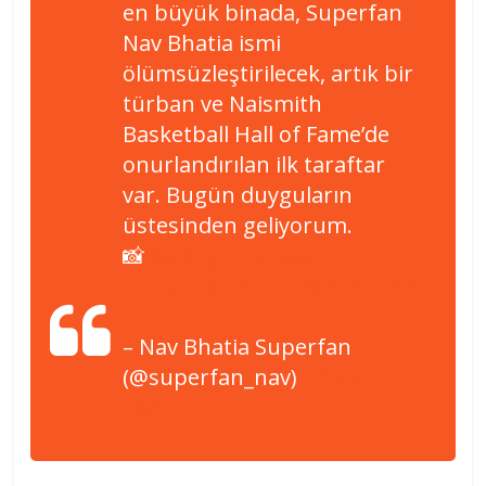
en büyük binada, Superfan
Nav Bhatia ismi
ölümsüzleştirilecek, artık bir
türban ve Naismith
Basketball Hall of Fame’de
onurlandırılan ilk taraftar
var. Bugün duyguların
üstesinden geliyorum.
📸
@Cengizhankoc
pic.twitter.com/TFe7cpwDAK
– Nav Bhatia Superfan
(@superfan_nav)
17 Mayıs
2021