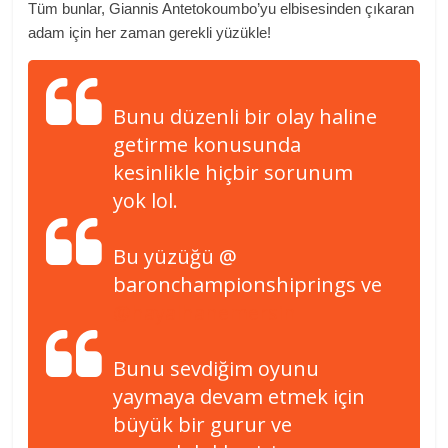
Tüm bunlar, Giannis Antetokoumbo’yu elbisesinden çıkaran
adam için her zaman gerekli yüzükle!
Bunu düzenli bir olay haline
getirme konusunda
kesinlikle hiçbir sorunum
yok lol.
Bu yüzüğü @
baronchampionshiprings ve
@hayalhanemersin
Bunu sevdiğim oyunu
yaymaya devam etmek için
büyük bir gurur ve