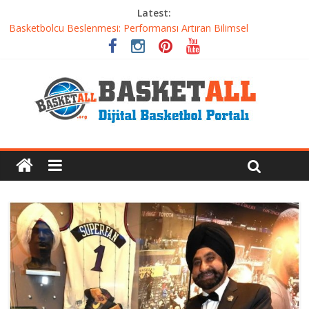
Latest:
Basketbolcu Beslenmesi: Performansı Artıran Bilimsel
Yaklaşımlar
Basketbolda Şut Antrenmanı ve Grafik Oluşturma
Iverson’dan Kyrie’e: Top Sürme Sanatının Dramatik Evrimi
Dünyanın En İyi Basketbol Takımı: Gerçek Şampiyon Kim?
Etkili Basketbol Antrenmanı Nasıl Olmalı