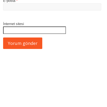
E-posta
*
İnternet sitesi