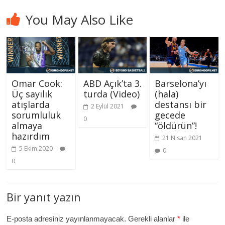
You May Also Like
Omar Cook:
ABD Açık’ta 3.
Barselona’yı
Üç sayılık
turda (Video)
(hala)
atışlarda
destansı bir
2 Eylül 2021
sorumluluk
gecede
0
almaya
“öldürün”!
hazırdım
21 Nisan 2021
5 Ekim 2020
0
0
Bir yanıt yazın
E-posta adresiniz yayınlanmayacak.
Gerekli alanlar
*
ile