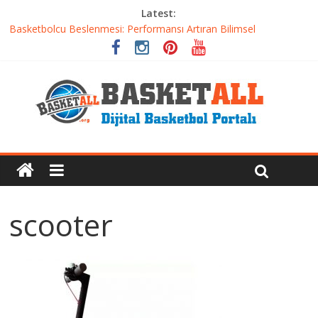
Latest:
Basketbolcu Beslenmesi: Performansı Artıran Bilimsel
Yaklaşımlar
Basketbolda Şut Antrenmanı ve Grafik Oluşturma
Iverson’dan Kyrie’e: Top Sürme Sanatının Dramatik Evrimi
Dünyanın En İyi Basketbol Takımı: Gerçek Şampiyon Kim?
Etkili Basketbol Antrenmanı Nasıl Olmalı
scooter