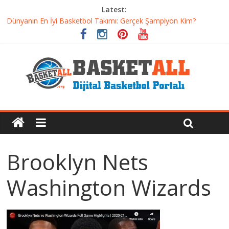
Latest:
Dünyanın En İyi Basketbol Takımı: Gerçek Şampiyon Kim?
Etkili Basketbol Antrenmanı Nasıl Olmalı
Basketbolcu Beslenmesi: Performansı Artıran Bilimsel
Yaklaşımlar
Basketbolda Şut Antrenmanı ve Grafik Oluşturma
Iverson’dan Kyrie’e: Top Sürme Sanatının Dramatik Evrimi
Brooklyn Nets
Washington Wizards