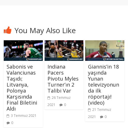
You May Also Like
Sabonis ve
Indiana
Giannis’in 18
Valanciunas
Pacers
yaşında
Taşıdı;
Pivotu Myles
Yunan
Litvanya,
Turner’ın 2
televizyonun
Polonya
Talibi Var
da ilk
Karşısında
röportajı!
26 Temmuz
Final Biletini
(video)
2021
0
Aldı
21 Temmuz
3 Temmuz 2021
2021
0
0