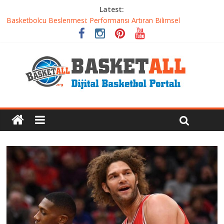
Latest:
Etkili Basketbol Antrenmanı Nasıl Olmalı
Basketbolcu Beslenmesi: Performansı Artıran Bilimsel
Yaklaşımlar
Basketbolda Şut Antrenmanı ve Grafik Oluşturma
Iverson’dan Kyrie’e: Top Sürme Sanatının Dramatik Evrimi
Dünyanın En İyi Basketbol Takımı: Gerçek Şampiyon Kim?