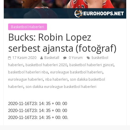
Basketbol Haberleri
Bucks: Robin Lopez
serbest ajansta (fotoğraf)
17 Kasım 2020
Basketall
0 Yorum
basketbol
,
,
,
haberleri
basketbol haberleri 2020
basketbol haberleri güncel
,
,
basketbol haberleri nba
euroleague basketbol haberleri
,
,
euroleague haberleri
nba haberleri
son dakika basketbol
,
haberleri
son dakika euroleague basketbol haberleri
2020-11-16T23: 14: 35 + 00: 00
2020-11-16T23: 14: 35 + 00: 00
2020-11-16T23: 14: 35 + 00: 00.