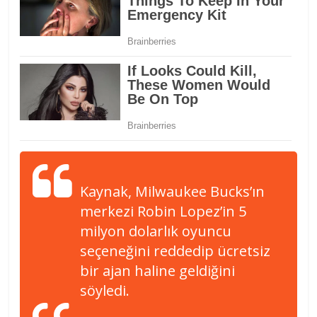
Kaynak, Milwaukee Bucks’ın
merkezi Robin Lopez’in 5
milyon dolarlık oyuncu
seçeneğini reddedip ücretsiz
bir ajan haline geldiğini
söyledi.