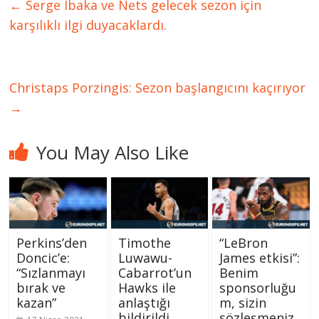
←
Serge Ibaka ve Nets gelecek sezon için
karşılıklı ilgi duyacaklardı.
Christaps Porzingis: Sezon başlangıcını kaçırıyor
→
You May Also Like
Perkins’den
Timothe
“LeBron
Doncic’e:
Luwawu-
James etkisi”:
“Sızlanmayı
Cabarrot’un
Benim
bırak ve
Hawks ile
sponsorluğu
kazan”
anlaştığı
m, sizin
bildirildi
sözleşmeniz