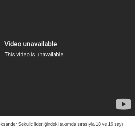
ksander Sekulic liderliğindeki takımda sırasıyla 18 ve 16 sayı