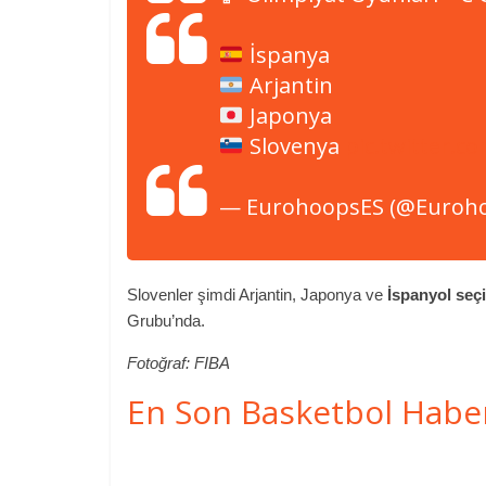
İspanya
Arjantin
Japonya
Slovenya
pic.twitter.
— EurohoopsES (@Euroh
Slovenler şimdi Arjantin, Japonya ve
İspanyol seç
Grubu’nda.
Fotoğraf: FIBA
En Son Basketbol Habe