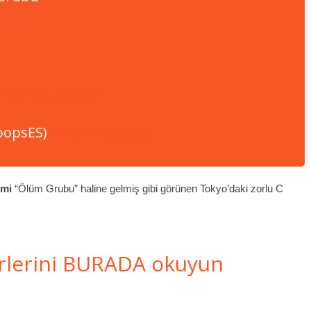
com/WPyuL58aGh
oopsES)
4 Temmuz 2021
imi
“Ölüm Grubu” haline gelmiş gibi görünen Tokyo’daki zorlu C
rlerini BURADA okuyun