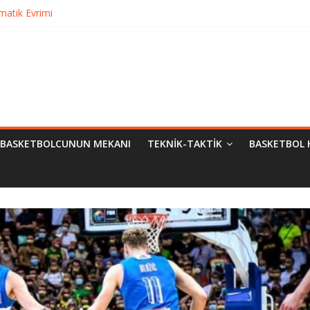
matik Evrimi
ampiyon Kim?
Bilimsel Yaklaşımlar
urma
BASKETBOLCUNUN MEKANI
TEKNIK-TAKTIK
BASKETBOL 