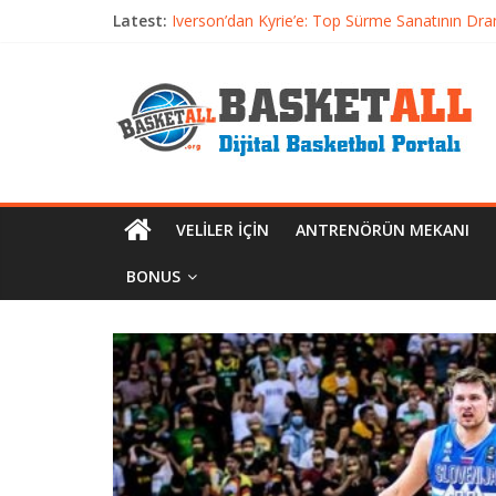
Latest:
Iverson’dan Kyrie’e: Top Sürme Sanatının Dra
Dünyanın En İyi Basketbol Takımı: Gerçek Ş
Etkili Basketbol Antrenmanı Nasıl Olmalı
Basketbolcu Beslenmesi: Performansı Artıran 
Basketbolda Şut Antrenmanı ve Grafik Oluşt
VELILER İÇIN
ANTRENÖRÜN MEKANI
BONUS