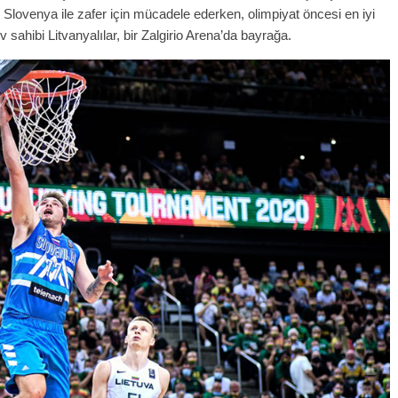
Slovenya ile zafer için mücadele ederken, olimpiyat öncesi en iyi
 sahibi Litvanyalılar, bir Zalgirio Arena’da bayrağa.