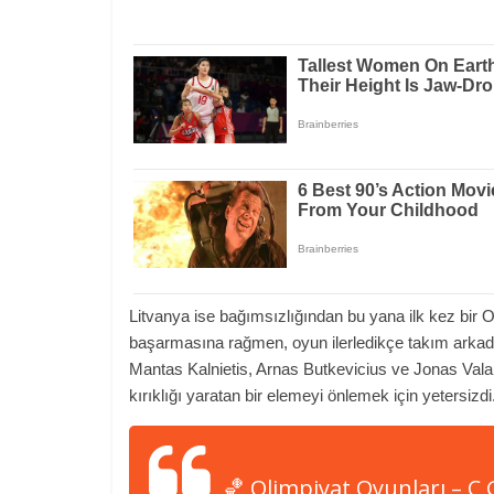
Litvanya ise bağımsızlığından bu yana ilk kez bir Ol
başarmasına rağmen, oyun ilerledikçe takım arkadaş
Mantas Kalnietis, Arnas Butkevicius ve Jonas Valanc
kırıklığı yaratan bir elemeyi önlemek için yetersizdi
🏀 Olimpiyat Oyunları – C