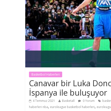
Basketbol Haberleri
Canavar bir Luka Donci
İspanya ile buluşuyor
4 Temmuz 2021
Basketall
0 Yorum
baske
,
,
haberleri nba
euroleague basketbol haberleri
euroleagu