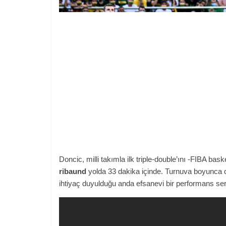
Doncic, milli takımla ilk triple-double’ını -FIBA ​​baske
ribaund
yolda 33 dakika içinde. Turnuva boyunca 
ihtiyaç duyulduğu anda efsanevi bir performans serg