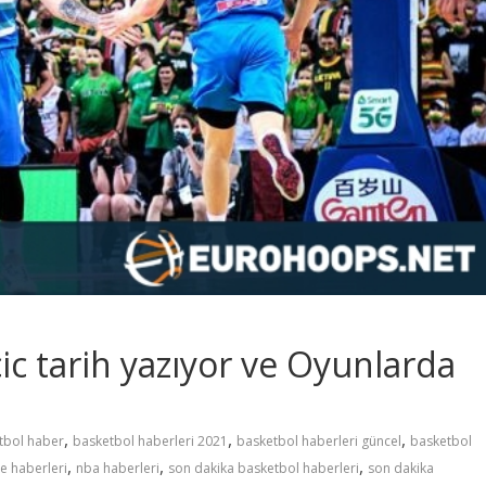
c tarih yazıyor ve Oyunlarda
,
,
,
tbol haber
basketbol haberleri 2021
basketbol haberleri güncel
basketbol
,
,
,
e haberleri
nba haberleri
son dakika basketbol haberleri
son dakika