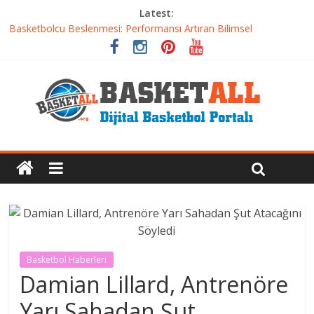
Latest:
Etkili Basketbol Antrenmanı Nasıl Olmalı
Basketbolcu Beslenmesi: Performansı Artıran Bilimsel
Yaklaşımlar
Basketbolda Şut Antrenmanı ve Grafik Oluşturma
Iverson’dan Kyrie’e: Top Sürme Sanatının Dramatik Evrimi
Dünyanın En İyi Basketbol Takımı: Gerçek Şampiyon Kim?
Basketbol Haberleri
Damian Lillard, Antrenöre
Yarı Sahadan Şut