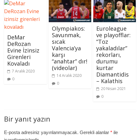
Olympiakos:
Euroleague
Savunmak,
ve playofflar:
DeMar
sıcak
“Toz
DeRozan
Valencia’ya
yakaladılar”
Evine İzinsiz
karşı
rekorları,
Girenleri
“anahtar” dır!
durumu
Kovaladı
(videolar)
kurtar
7 Aralık 2020
Diamantidis
14 Aralık 2020
0
– Kalathis
0
20 Nisan 2021
0
Bir yanıt yazın
E-posta adresiniz yayınlanmayacak.
Gerekli alanlar
*
ile
işaretlenmişlerdir