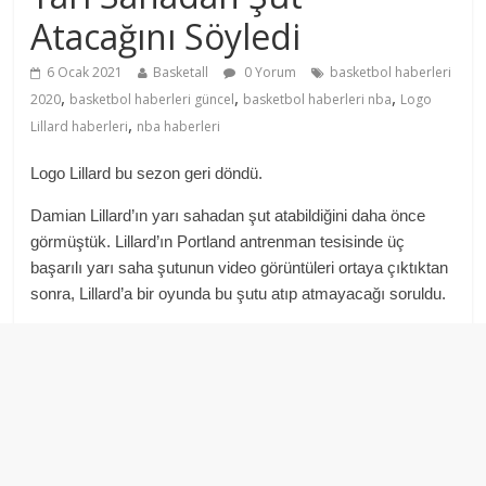
Atacağını Söyledi
6 Ocak 2021
Basketall
0 Yorum
basketbol haberleri
,
,
,
2020
basketbol haberleri güncel
basketbol haberleri nba
Logo
,
Lillard haberleri
nba haberleri
Logo Lillard bu sezon geri döndü.
Damian Lillard’ın yarı sahadan şut atabildiğini daha önce
görmüştük. Lillard’ın Portland antrenman tesisinde üç
başarılı yarı saha şutunun video görüntüleri ortaya çıktıktan
sonra, Lillard’a bir oyunda bu şutu atıp atmayacağı soruldu.