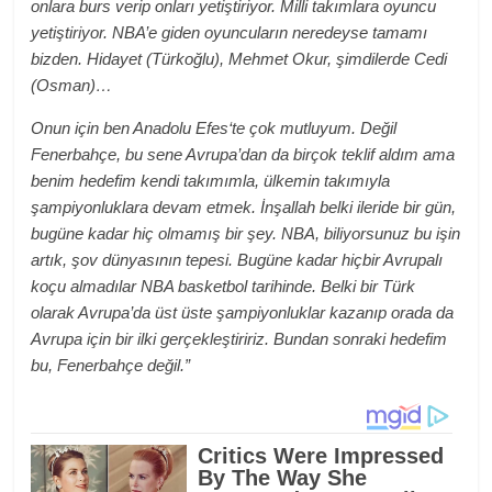
onlara burs verip onları yetiştiriyor. Milli takımlara oyuncu
yetiştiriyor. NBA’e giden oyuncuların neredeyse tamamı
bizden. Hidayet (Türkoğlu), Mehmet Okur, şimdilerde Cedi
(Osman)…
Onun için ben Anadolu Efes‘te çok mutluyum. Değil
Fenerbahçe, bu sene Avrupa’dan da birçok teklif aldım ama
benim hedefim kendi takımımla, ülkemin takımıyla
şampiyonluklara devam etmek. İnşallah belki ileride bir gün,
bugüne kadar hiç olmamış bir şey. NBA, biliyorsunuz bu işin
artık, şov dünyasının tepesi. Bugüne kadar hiçbir Avrupalı
koçu almadılar NBA basketbol tarihinde. Belki bir Türk
olarak Avrupa’da üst üste şampiyonluklar kazanıp orada da
Avrupa için bir ilki gerçekleştiririz. Bundan sonraki hedefim
bu, Fenerbahçe değil.”