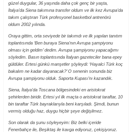
güzel duygular, 36 yaşında daha çok genç bir yaşta,
İtalya’da Siena takımına transfer oldum ve ilk kez Avrupa’da
takım çalıştıran Türk profesyonel basketbol antrenörü
oldum 2002 yılında.
Oraya gittim, orta seviyede bir takımdı ve ilk yapılan tanıtım
toplantısında ‘Ben buraya Siena’nın Avrupa şampiyonu
olması için geldim’ dedim. Avrupa şampiyonu yapacağımı
söyledim. Basın toplantısında İtalyan gazeteciler bana epey
güldüler. Ertesi günkü manşetler şöyleydi: ‘Hayalci Türk koç
bakalım ne kadar dayanacak?’ O senenin sonunda biz
Avrupa şampiyonu olduk. Saporta Kupası’nı kazandık.
Siena, İtalya’da Toscana bölgesindeki en aristokrat
şehirlerden biridir. Ertesi yıl ilk maçta o aristokrat taraftar, 10
bin taraftar Türk bayraklarıyla beni karşıladı. Şimdi, bunun
vermiş olduğu haz, duygu hiçbir şeye değişilmez.
Son olarak da şunu söyleyeyim: Biz belki içeride
Fenerbahçe ile, Beşiktaş ile kavga ediyoruz, çekişiyoruz.