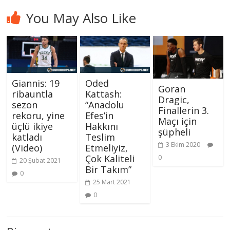
You May Also Like
Giannis: 19
Oded
Goran
ribauntla
Kattash:
Dragic,
sezon
“Anadolu
Finallerin 3.
rekoru, yine
Efes’in
Maçı için
üçlü ikiye
Hakkını
şüpheli
katladı
Teslim
3 Ekim 2020
(Video)
Etmeliyiz,
Çok Kaliteli
0
20 Şubat 2021
Bir Takım”
0
25 Mart 2021
0