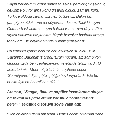
Sayın bakanımın kendi partisi ile siyasi partiler çekişiyor. İç
çekişme oluyor ama konu dışarısı olduğu zaman, konu
Türkiye olduğu zaman biz hep birlikteyiz. Bakın biz
şampiyon olduk, onu da söylemem lazım. Tabii ki sayın
Cumhurbaşkanımız, sayın bakanlarımız, neredeyse tüm
siyasi partilerin başkanları, birçok belediye başkanı arayıp
tebrik etti. Bir bayrak altında bütünleşebiliyoruz.
Bu tebrikler içinde beni en çok etkileyen şu oldu: Milli
Savunma Bakanımız aradı. ‘Ergin hocam, siz şampiyon
olduğunuzda ben cephedeydim ve elimde telsiz vardı. O
askerlerimiz, Mehmetçiklerimiz, cephede hepsi
‘Şampiyonuz’ diye çığlık çığlığa haykırıyorlardı. İşte bu
benim için en önemli haz oldu.”
Ataman,
“Zengin, ünlü ve popüler insanlardan oluşan
bir takımı disipline etmek zor mu? Yöntemleriniz
neler?”
şeklindeki soruyu şöyle yanıtladı:
“Ben onlardan daha ünlüyüm. Benim egom onlardan daha