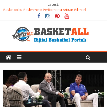
Latest:
Basketbolcu Beslenmesi: Performansı Artıran Bilimsel
Yaklaşımlar
Basketbolda Şut Antrenmanı ve Grafik Oluşturma
Iverson’dan Kyrie’e: Top Sürme Sanatının Dramatik Evrimi
Dünyanın En İyi Basketbol Takımı: Gerçek Şampiyon Kim?
Etkili Basketbol Antrenmanı Nasıl Olmalı