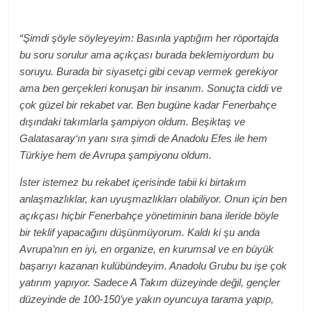
“Şimdi şöyle söyleyeyim: Basınla yaptığım her röportajda
bu soru sorulur ama açıkçası burada beklemiyordum bu
soruyu. Burada bir siyasetçi gibi cevap vermek gerekiyor
ama ben gerçekleri konuşan bir insanım. Sonuçta ciddi ve
çok güzel bir rekabet var. Ben bugüne kadar Fenerbahçe
dışındaki takımlarla şampiyon oldum. Beşiktaş ve
Galatasaray‘ın yanı sıra şimdi de Anadolu Efes ile hem
Türkiye hem de Avrupa şampiyonu oldum.
İster istemez bu rekabet içerisinde tabii ki birtakım
anlaşmazlıklar, kan uyuşmazlıkları olabiliyor. Onun için ben
açıkçası hiçbir Fenerbahçe yönetiminin bana ileride böyle
bir teklif yapacağını düşünmüyorum. Kaldı ki şu anda
Avrupa’nın en iyi, en organize, en kurumsal ve en büyük
başarıyı kazanan kulübündeyim. Anadolu Grubu bu işe çok
yatırım yapıyor. Sadece A Takım düzeyinde değil, gençler
düzeyinde de 100-150’ye yakın oyuncuya tarama yapıp,