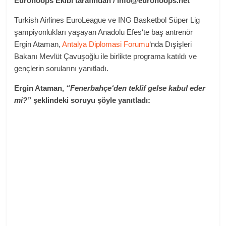
Eurohoops Ekibi tarafından /
info@eurohoops.net
Turkish Airlines EuroLeague ve ING Basketbol Süper Lig
şampiyonlukları yaşayan Anadolu Efes‘te baş antrenör
Ergin Ataman,
Antalya Diplomasi Forumu
‘nda Dışişleri
Bakanı Mevlüt Çavuşoğlu ile birlikte programa katıldı ve
gençlerin sorularını yanıtladı.
Ergin Ataman,
“Fenerbahçe‘den teklif gelse kabul eder
mi?”
şeklindeki soruyu şöyle yanıtladı: