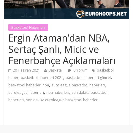
Basketbol Haberleri
Ergin Ataman’dan NBA,
Sertaç Şanlı, Micic ve
Fenerbahçe Açıklamaları
20 Haziran 2021
Basketall
0 Yorum
basketbol
,
,
,
haber
basketbol haberleri 2021
basketbol haberleri güncel
,
,
basketbol haberleri nba
euroleague basketbol haberleri
,
,
euroleague haberleri
nba haberleri
son dakika basketbol
,
haberleri
son dakika euroleague basketbol haberleri