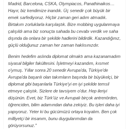
Madrid, Barcelona, CSKA, Olympiacos, Panathinaikos…
Hayır, biz kendimize inandık. Üç senedir çok büyük bir
emek sarfediyoruz. Hiçbir zaman geri adım atmadık.
Birtakım zorluklarla karşılaştık. Bize mobbing uygulanmaya
çalışıldı ama biz sonuçta sahada bu cevabı verdik ve saha
dışında da onlara bir şekilde hadlerini bildirdik. Kazandığınız,
güçlü olduğunuz zaman her zaman haklısınızdır.
Benim hedefim aslında diplomat olmaktı ama kazanamadım
siyasal bilgiler fakültesini. İşletmeyi kazandım, kısmet
o’ymuş. Yıllar sonra 20 senedir Avrupa’da, Türkiye’de
Avrupa’da başarılı olan takımların başında bir büyükelçi, bir
diplomat gibi başarılarla Türkiye’yi en iyi şekilde temsil
etmeye çalıştık. Sizlere de tavsiyem o’dur. Hep ileriyi
düşünün. Evet, biz Türk’üz ve Avrupalı birçok antrenörden,
öğrenciden, bilim adamından daha zekiyiz. Bu işleri daha iyi
yapıyoruz. Yeter ki bu gücümüzü ortaya koyalım. Ben çok
milliyetçi bir insanım, bunu duygularımdan da
görüyorsunuz.”