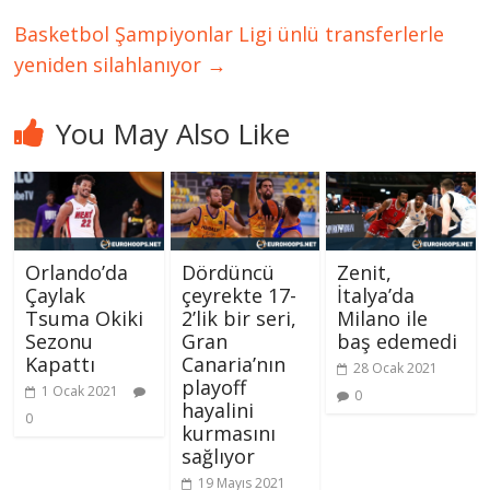
Basketbol Şampiyonlar Ligi ünlü transferlerle
yeniden silahlanıyor
→
You May Also Like
Orlando’da
Dördüncü
Zenit,
Çaylak
çeyrekte 17-
İtalya’da
Tsuma Okiki
2’lik bir seri,
Milano ile
Sezonu
Gran
baş edemedi
Kapattı
Canaria’nın
28 Ocak 2021
playoff
1 Ocak 2021
0
hayalini
0
kurmasını
sağlıyor
19 Mayıs 2021