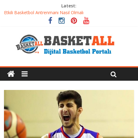
Latest:
Etkili Basketbol Antrenmanı Nasıl Olmalı
Basketbolcu Beslenmesi: Performansı Artıran Bilimsel
Yaklaşımlar
Basketbolda Şut Antrenmanı ve Grafik Oluşturma
Iverson’dan Kyrie’e: Top Sürme Sanatının Dramatik Evrimi
Dünyanın En İyi Basketbol Takımı: Gerçek Şampiyon Kim?