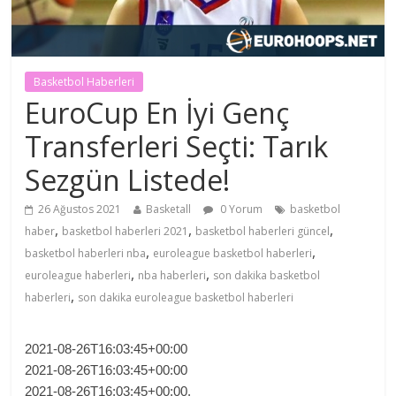
Basketbol Haberleri
EuroCup En İyi Genç
Transferleri Seçti: Tarık
Sezgün Listede!
26 Ağustos 2021
Basketall
0 Yorum
basketbol
,
,
,
haber
basketbol haberleri 2021
basketbol haberleri güncel
,
,
basketbol haberleri nba
euroleague basketbol haberleri
,
,
euroleague haberleri
nba haberleri
son dakika basketbol
,
haberleri
son dakika euroleague basketbol haberleri
2021-08-26T16:03:45+00:00
2021-08-26T16:03:45+00:00
2021-08-26T16:03:45+00:00.