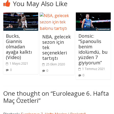
You May Also Like
Bucks,
Donsic:
NBA, gelecek
Giannis
“Spanoulis
sezon için
olmadan
benim
tek
ayağa kalktı
idolümdü, bu
seçenekleri
(Video)
yüzden 7
tartıştı
giyiyorum”
1 Mayıs 2021
25 Ekim 2020
1 Temmuz 2021
0
0
0
One thought on “
Euroleague 6. Hafta
Maç Özetleri
”