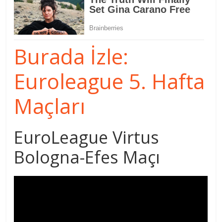
Burada İzle:
Euroleague 5. Hafta
Maçları
EuroLeague Virtus
Bologna-Efes Maçı