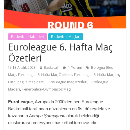
Basketbol Haberleri
Basketbol Maçları
Euroleague 6. Hafta Maç
Özetleri
13 Aralık 2023
Basketall
1 Yorum
Bologna-Efes
,
,
,
Maçı
Euroleague 6. Hafta Maç Özetleri
Euroleague 6. Hafta Maçları
,
,
EuroLeague maç özeti
EuroLeague maç özetleri
Euroleague
,
Maçları
Fenerbahce-Olympiacos Maçı
EuroLeague
, Avrupa’da 2000’den beri Euroleague
Basketball tarafından düzenlenen en üst düzeydeki ve
kazananın
Avrupa Şampiyonu
olarak belirlendiği
uluslararası profesyonel basketbol turnuvasıdır.