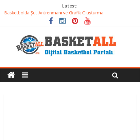
Latest:
Basketbolda Şut Antrenmanı ve Grafik Oluşturma
Iverson’dan Kyrie’e: Top Sürme Sanatının Dramatik Evrimi
Dünyanın En İyi Basketbol Takımı: Gerçek Şampiyon Kim?
Etkili Basketbol Antrenmanı Nasıl Olmalı
Basketbolcu Beslenmesi: Performansı Artıran Bilimsel
Yaklaşımlar