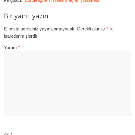
Pingback:
Euroleague 7. Hafta Maçları | Basketall
Bir yanıt yazın
E-posta adresiniz yayınlanmayacak.
Gerekli alanlar
*
ile
işaretlenmişlerdir
Yorum
*
Ad
*