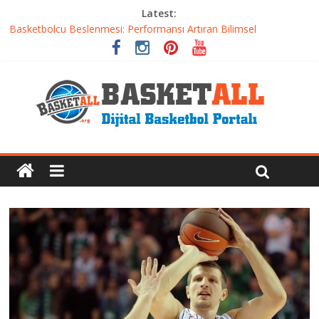
Latest:
Basketbolcu Beslenmesi: Performansı Artıran Bilimsel
Yaklaşımlar
Basketbolda Şut Antrenmanı ve Grafik Oluşturma
Iverson’dan Kyrie’e: Top Sürme Sanatının Dramatik Evrimi
Dünyanın En İyi Basketbol Takımı: Gerçek Şampiyon Kim?
Etkili Basketbol Antrenmanı Nasıl Olmalı