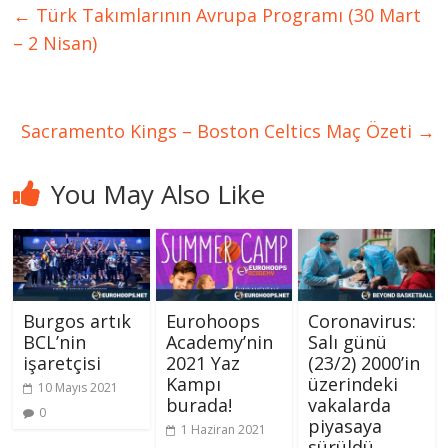
←
Türk Takımlarının Avrupa Programı (30 Mart
– 2 Nisan)
Sacramento Kings – Boston Celtics Maç Özeti
→
You May Also Like
Burgos artık
Eurohoops
Coronavirus:
BCL’nin
Academy’nin
Salı günü
işaretçisi
2021 Yaz
(23/2) 2000’in
Kampı
üzerindeki
10 Mayıs 2021
burada!
vakalarda
0
piyasaya
1 Haziran 2021
sürüldü