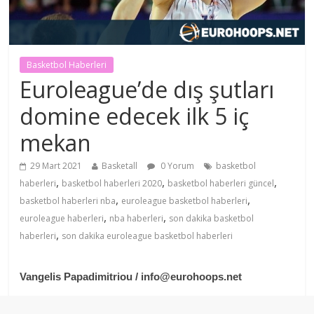
Basketbol Haberleri
Euroleague’de dış şutları
domine edecek ilk 5 iç
mekan
29 Mart 2021
Basketall
0 Yorum
basketbol
,
,
,
haberleri
basketbol haberleri 2020
basketbol haberleri güncel
,
,
basketbol haberleri nba
euroleague basketbol haberleri
,
,
euroleague haberleri
nba haberleri
son dakika basketbol
,
haberleri
son dakika euroleague basketbol haberleri
Vangelis Papadimitriou
/
info@eurohoops.net