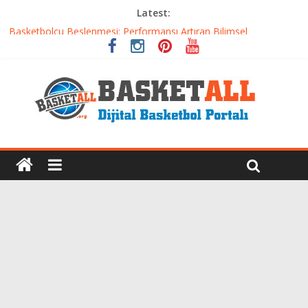
Latest:
Etkili Basketbol Antrenmanı Nasıl Olmalı
Basketbolcu Beslenmesi: Performansı Artıran Bilimsel
Yaklaşımlar
Basketbolda Şut Antrenmanı ve Grafik Oluşturma
Iverson’dan Kyrie’e: Top Sürme Sanatının Dramatik Evrimi
Dünyanın En İyi Basketbol Takımı: Gerçek Şampiyon Kim?