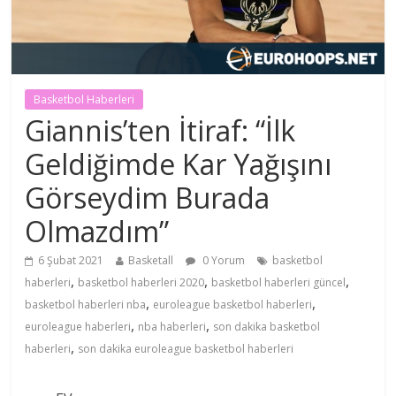
Basketbol Haberleri
Giannis’ten İtiraf: “İlk
Geldiğimde Kar Yağışını
Görseydim Burada
Olmazdım”
6 Şubat 2021
Basketall
0 Yorum
basketbol
,
,
,
haberleri
basketbol haberleri 2020
basketbol haberleri güncel
,
,
basketbol haberleri nba
euroleague basketbol haberleri
,
,
euroleague haberleri
nba haberleri
son dakika basketbol
,
haberleri
son dakika euroleague basketbol haberleri