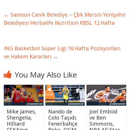
←
Samsun Canik Belediye – Çbk Mersin Yenişehir
Belediyesi Herbalife Nutrition KBSL 12.Hafta
ING Basketbol Süper Ligi 16.Hafta Pozisyonları
ve Hakem Kararları
→
You May Also Like
Mike James,
Nando de
Joel Embiid
Shengelia,
Colo Taşıdı;
ve Ben
Hilliard
Fenerbahçe
Simmons,
CSKA’nın
Beko, OGM
NBA All-Star