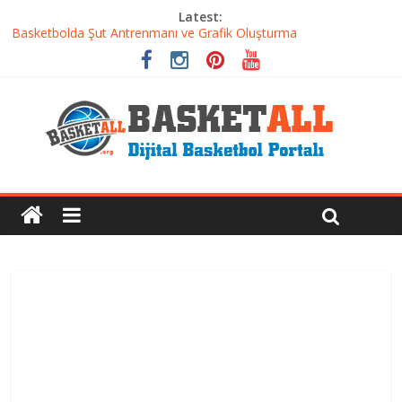
Latest:
Basketbolda Şut Antrenmanı ve Grafik Oluşturma
Iverson’dan Kyrie’e: Top Sürme Sanatının Dramatik Evrimi
Dünyanın En İyi Basketbol Takımı: Gerçek Şampiyon Kim?
Etkili Basketbol Antrenmanı Nasıl Olmalı
Basketbolcu Beslenmesi: Performansı Artıran Bilimsel
Yaklaşımlar