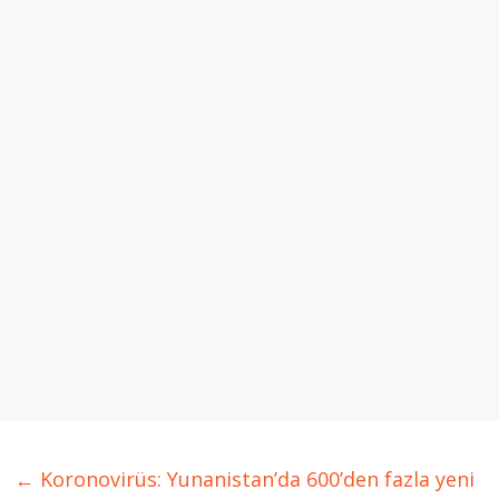
←
Koronovirüs: Yunanistan’da 600’den fazla yeni