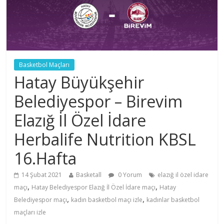
Basketbol Maçları
Hatay Büyükşehir
Belediyespor – Birevim
Elazığ İl Özel İdare
Herbalife Nutrition KBSL
16.Hafta
14 Şubat 2021
Basketall
0 Yorum
elazığ il özel idare
,
,
maçı
Hatay Belediyespor Elazığ İl Özel İdare maçı
Hatay
,
,
Belediyespor maçı
kadın basketbol maçı izle
kadınlar basketbol
maçları izle