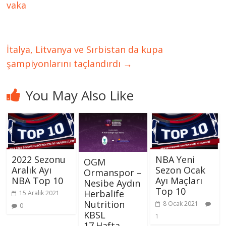
vaka
İtalya, Litvanya ve Sırbistan da kupa
şampiyonlarını taçlandırdı
→
You May Also Like
2022 Sezonu
NBA Yeni
OGM
Aralık Ayı
Sezon Ocak
Ormanspor –
NBA Top 10
Ayı Maçları
Nesibe Aydın
Top 10
Herbalife
15 Aralık 2021
Nutrition
8 Ocak 2021
0
KBSL
1
17.Hafta