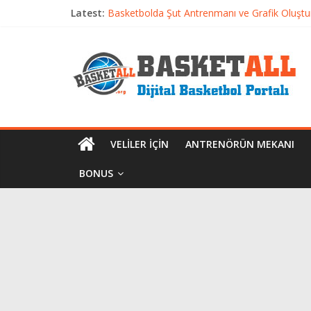
Basketbolcu Beslenmesi: Performansı Artıran 
Latest:
Basketbolda Şut Antrenmanı ve Grafik Oluşt
Iverson’dan Kyrie’e: Top Sürme Sanatının Dra
Dünyanın En İyi Basketbol Takımı: Gerçek Ş
Etkili Basketbol Antrenmanı Nasıl Olmalı
VELILER İÇIN
ANTRENÖRÜN MEKANI
BONUS