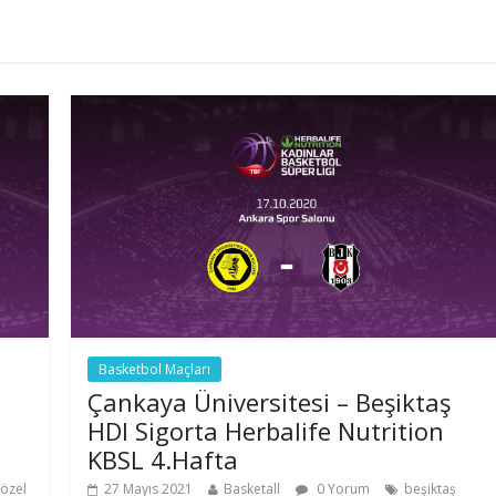
Basketbol Maçları
Çankaya Üniversitesi – Beşiktaş
HDI Sigorta Herbalife Nutrition
KBSL 4.Hafta
 özel
27 Mayıs 2021
Basketall
0 Yorum
beşiktaş