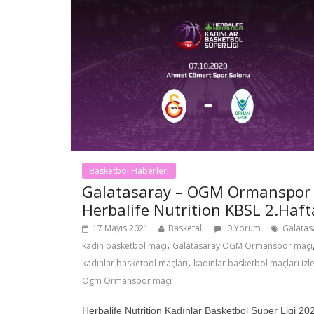
Basketbol Haberleri
Galatasaray – OGM Ormanspor
Herbalife Nutrition KBSL 2.Haft
17 Mayıs 2021
Basketall
0 Yorum
Galatas
,
kadın basketbol maçı
Galatasaray OGM Ormanspor maçı
,
kadınlar basketbol maçları
kadınlar basketbol maçları izl
Ogm Ormanspor maçı
Herbalife Nutrition Kadınlar Basketbol Süper Ligi 20