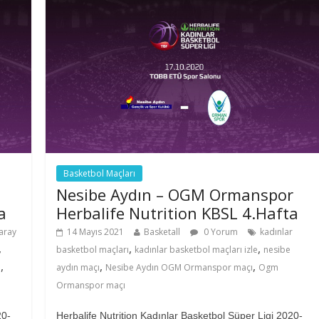
Basketbol Maçları
Nesibe Aydın – OGM Ormanspor
a
Herbalife Nutrition KBSL 4.Hafta
aray
14 Mayıs 2021
Basketall
0 Yorum
kadınlar
,
,
,
basketbol maçları
kadınlar basketbol maçları izle
nesibe
,
,
,
e
aydın maçı
Nesibe Aydın OGM Ormanspor maçı
Ogm
Ormanspor maçı
20-
Herbalife Nutrition Kadınlar Basketbol Süper Ligi 2020-