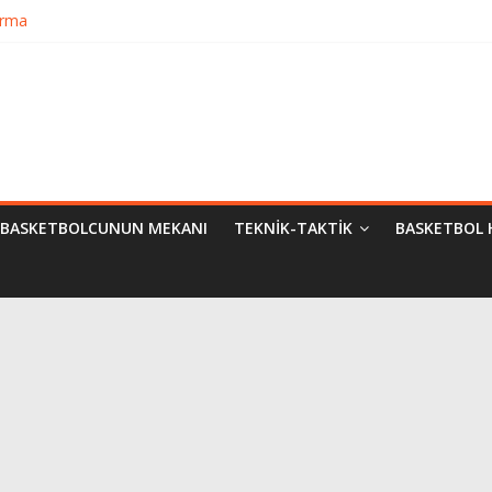
Bilimsel Yaklaşımlar
urma
matik Evrimi
ampiyon Kim?
BASKETBOLCUNUN MEKANI
TEKNIK-TAKTIK
BASKETBOL 