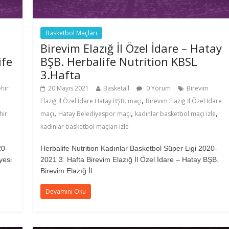
Basketbol Maçları
Birevim Elazığ İl Özel İdare – Hatay
ife
BŞB. Herbalife Nutrition KBSL
3.Hafta
hir
20 Mayıs 2021
Basketall
0 Yorum
Birevim
,
Elazığ İl Özel İdare Hatay BŞB. maçı
Birevim Elazığ İl Özel İdare
,
,
,
hir
maçı
Hatay Belediyespor maçı
kadınlar basketbol maçı izle
kadınlar basketbol maçları izle
20-
Herbalife Nutrition Kadınlar Basketbol Süper Ligi 2020-
yesi
2021 3. Hafta Birevim Elazığ İl Özel İdare – Hatay BŞB.
Birevim Elazığ İl
Devamını Oku