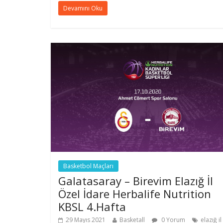
Devamını Oku
Basketbol Maçları
Galatasaray – Birevim Elazığ İl
Özel İdare Herbalife Nutrition
KBSL 4.Hafta
29 Mayıs 2021
Basketall
0 Yorum
elazığ il