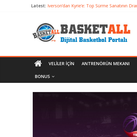
Latest:
Iverson’dan Kyrie’e: Top Sürme Sanatının Dra
Dünyanın En İyi Basketbol Takımı: Gerçek Ş
Etkili Basketbol Antrenmanı Nasıl Olmalı
Basketbolcu Beslenmesi: Performansı Artıran 
Basketbolda Şut Antrenmanı ve Grafik Oluşt
VELILER İÇIN
ANTRENÖRÜN MEKANI
BONUS