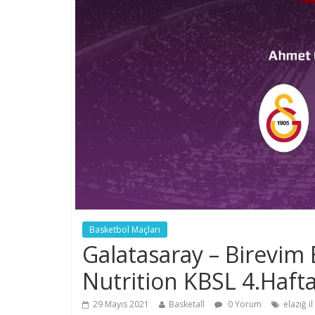
Basketbol Maçları
Galatasaray – Birevim E
Nutrition KBSL 4.Haft
29 Mayıs 2021
Basketall
0 Yorum
elazığ i