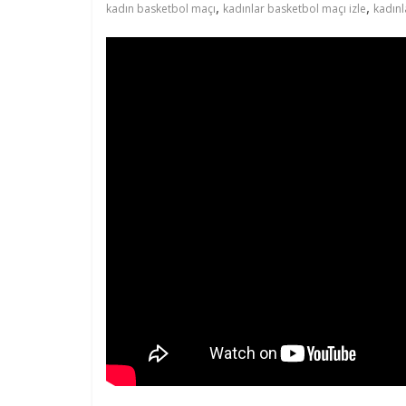
,
,
kadın basketbol maçı
kadınlar basketbol maçı izle
kadınl