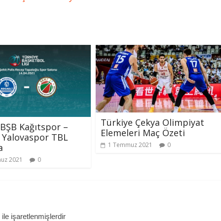
Türkiye Çekya Olimpiyat
 BŞB Kağıtspor –
Elemeleri Maç Özeti
 Yalovaspor TBL
1 Temmuz 2021
0
a
uz 2021
0
ile işaretlenmişlerdir