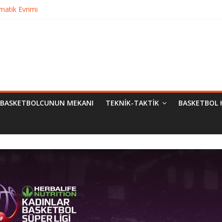
matik Evrimi
ampiyon Kim?
Bilimsel Yaklaşımlar
urma
BASKETBOLCUNUN MEKANI
TEKNIK-TAKTIK
BASKETBOL 