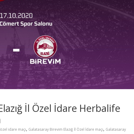
lazığ İl Özel İdare Herbalife
a
,
,
l özel idare maçı
Galatasaray Birevim Elazığ İl Özel İdare maçı
Galatasaray