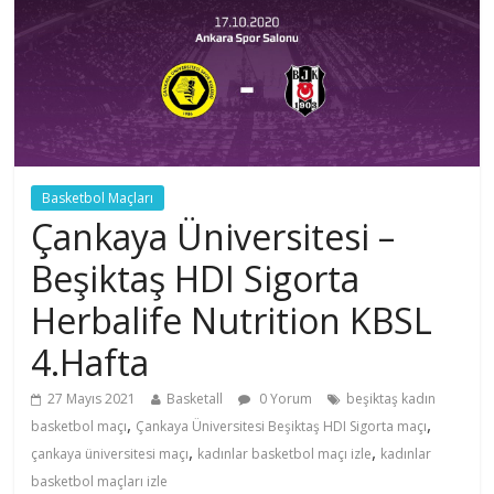
Basketbol Maçları
Çankaya Üniversitesi –
Beşiktaş HDI Sigorta
Herbalife Nutrition KBSL
4.Hafta
27 Mayıs 2021
Basketall
0 Yorum
beşiktaş kadın
,
,
basketbol maçı
Çankaya Üniversitesi Beşiktaş HDI Sigorta maçı
,
,
çankaya üniversitesi maçı
kadınlar basketbol maçı izle
kadınlar
basketbol maçları izle