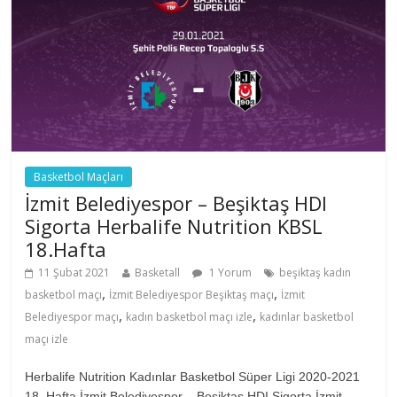
Basketbol Maçları
İzmit Belediyespor – Beşiktaş HDI
Sigorta Herbalife Nutrition KBSL
18.Hafta
11 Şubat 2021
Basketall
1 Yorum
beşiktaş kadın
,
,
basketbol maçı
İzmit Belediyespor Beşiktaş maçı
İzmit
,
,
Belediyespor maçı
kadın basketbol maçı izle
kadınlar basketbol
maçı izle
Herbalife Nutrition Kadınlar Basketbol Süper Ligi 2020-2021
18. Hafta İzmit Belediyespor – Beşiktaş HDI Sigorta İzmit