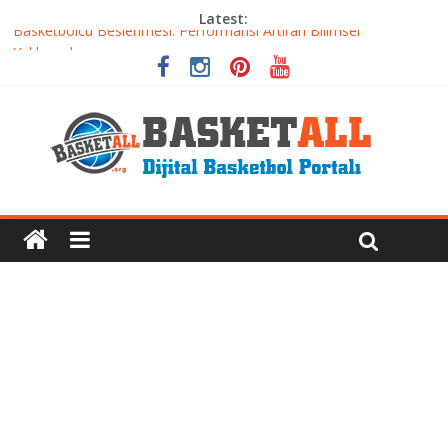
Latest:
Basketbolcu Beslenmesi: Performansı Artıran Bilimsel
Yaklaşımlar
Basketbolda Şut Antrenmanı ve Grafik Oluşturma
Iverson’dan Kyrie’e: Top Sürme Sanatının Dramatik Evrimi
Dünyanın En İyi Basketbol Takımı: Gerçek Şampiyon Kim?
Etkili Basketbol Antrenmanı Nasıl Olmalı