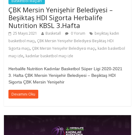
Basketbol Maçları
ÇBK Mersin Yenişehir Belediyesi –
Beşiktaş HDI Sigorta Herbalife
Nutrition KBSL 3.Hafta
25 Mayıs 2021
Basketall
0 Yorum
beşiktaş kadın
,
basketbol maçı
ÇBK Mersin Yenişehir Belediyesi Beşiktaş HDI
,
,
Sigorta maçı
ÇBK Mersin Yenişehir Belediyesi maçı
kadın basketbol
,
maçı izle
kadınlar basketbol maçı izle
Herbalife Nutrition Kadınlar Basketbol Süper Ligi 2020-2021
3. Hafta ÇBK Mersin Yenişehir Belediyesi – Beşiktaş HDI
Sigorta ÇBK Mersin Yenişehir
Devamını Oku