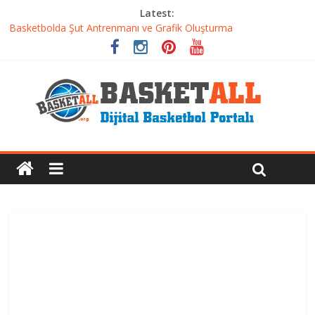
Latest:
Basketbolda Şut Antrenmanı ve Grafik Oluşturma
Iverson’dan Kyrie’e: Top Sürme Sanatının Dramatik Evrimi
Dünyanın En İyi Basketbol Takımı: Gerçek Şampiyon Kim?
Etkili Basketbol Antrenmanı Nasıl Olmalı
Basketbolcu Beslenmesi: Performansı Artıran Bilimsel
Yaklaşımlar