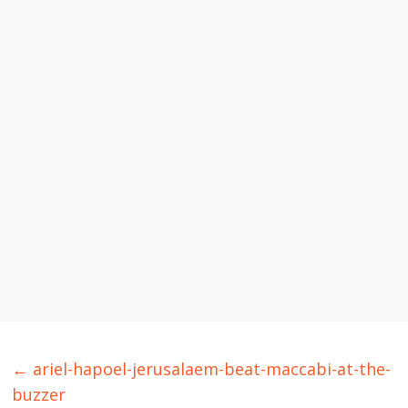
←
ariel-hapoel-jerusalaem-beat-maccabi-at-the-
buzzer