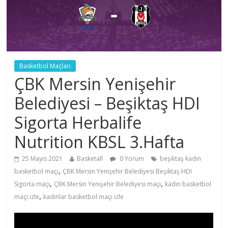
Basketbol Maçları
ÇBK Mersin Yenişehir
Belediyesi – Beşiktaş HDI
Sigorta Herbalife
Nutrition KBSL 3.Hafta
25 Mayıs 2021
Basketall
0 Yorum
beşiktaş kadın
,
basketbol maçı
ÇBK Mersin Yenişehir Belediyesi Beşiktaş HDI
,
,
Sigorta maçı
ÇBK Mersin Yenişehir Belediyesi maçı
kadın basketbol
,
maçı izle
kadınlar basketbol maçı izle