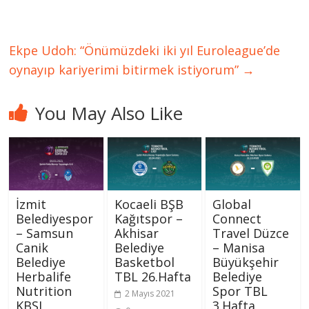
Ekpe Udoh: “Önümüzdeki iki yıl Euroleague’de
oynayıp kariyerimi bitirmek istiyorum”
→
You May Also Like
İzmit
Kocaeli BŞB
Global
Belediyespor
Kağıtspor –
Connect
– Samsun
Akhisar
Travel Düzce
Canik
Belediye
– Manisa
Belediye
Basketbol
Büyükşehir
Herbalife
TBL 26.Hafta
Belediye
Nutrition
Spor TBL
2 Mayıs 2021
KBSL
3.Hafta