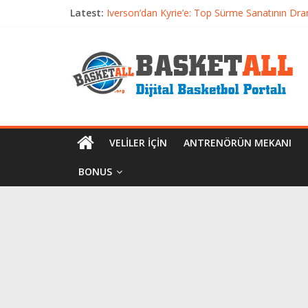
Latest:
Iverson’dan Kyrie’e: Top Sürme Sanatının Dra
Dünyanın En İyi Basketbol Takımı: Gerçek Ş
Etkili Basketbol Antrenmanı Nasıl Olmalı
Basketbolcu Beslenmesi: Performansı Artıran 
Basketbolda Şut Antrenmanı ve Grafik Oluşt
VELILER İÇIN
ANTRENÖRÜN MEKANI
BONUS