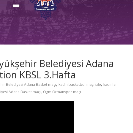
ükşehir Belediyesi Adana
tion KBSL 3.Hafta
,
,
hir Belediyesi Adana Basket maçı
kadın basketbol maçı izle
kadınlar
,
yesi Adana Basket maçı
Ogm Ormanspor maçı