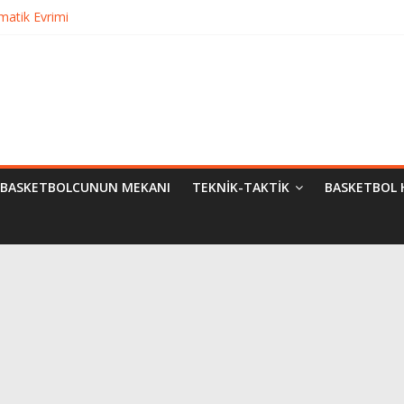
matik Evrimi
ampiyon Kim?
Bilimsel Yaklaşımlar
urma
BASKETBOLCUNUN MEKANI
TEKNIK-TAKTIK
BASKETBOL 