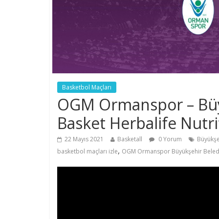
Basketbol Maçları
OGM Ormanspor – Büy
Basket Herbalife Nutri
22 Mayıs 2021
Basketall
0 Yorum
Büyükşe
,
basketbol maçları izle
OGM Ormanspor Büyükşehir Beledi