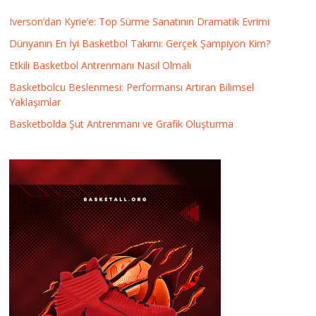
Iverson’dan Kyrie’e: Top Sürme Sanatının Dramatik Evrimi
Dünyanın En İyi Basketbol Takımı: Gerçek Şampiyon Kim?
Etkili Basketbol Antrenmanı Nasıl Olmalı
Basketbolcu Beslenmesi: Performansı Artıran Bilimsel
Yaklaşımlar
Basketbolda Şut Antrenmanı ve Grafik Oluşturma