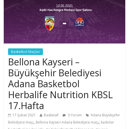
Basketbol Maçları
Bellona Kayseri –
Büyükşehir Belediyesi
Adana Basketbol
Herbalife Nutrition KBSL
17.Hafta
17 Şubat 2021
Basketall
0 Yorum
Adana Büyükşehir
,
,
Belediyesi maçı
Bellona Kayseri Adana Belediyesi maçı
kadınlar
,
,