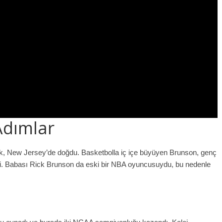
 Adımlar
, New Jersey’de doğdu. Basketbolla iç içe büyüyen Brunson, genç
rdi. Babası Rick Brunson da eski bir NBA oyuncusuydu, bu nedenle