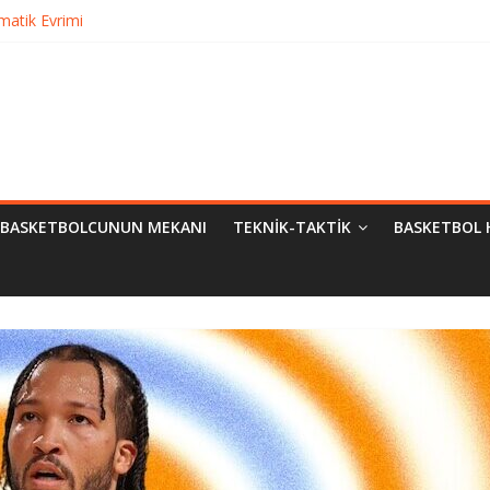
urma
matik Evrimi
ampiyon Kim?
Bilimsel Yaklaşımlar
BASKETBOLCUNUN MEKANI
TEKNIK-TAKTIK
BASKETBOL 