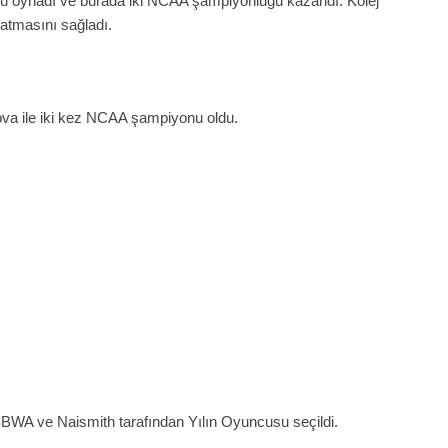
olu oynadı ve burada iki NCAA şampiyonluğu kazandı. Kolej
atmasını sağladı.
va ile iki kez NCAA şampiyonu oldu.
SBWA ve Naismith tarafından Yılın Oyuncusu seçildi.