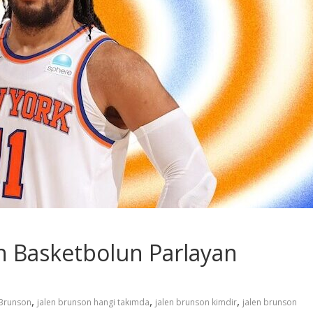
n Basketbolun Parlayan
,
,
,
 Brunson
jalen brunson hangi takımda
jalen brunson kimdir
jalen brunson