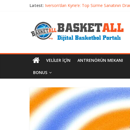
Basketbolda Şut Antrenmanı ve Grafik Oluşt
Latest:
Iverson’dan Kyrie’e: Top Sürme Sanatının Dra
Dünyanın En İyi Basketbol Takımı: Gerçek Ş
Etkili Basketbol Antrenmanı Nasıl Olmalı
Basketbolcu Beslenmesi: Performansı Artıran 
VELILER İÇIN
ANTRENÖRÜN MEKANI
BONUS