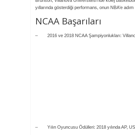
Brunson, Villanova Üniversitesi’nde kolej basketb
yıllarında gösterdiği performans, onun NBA’e adım 
NCAA Başarıları
–
2016 ve 2018 NCAA Şampiyonlukları: Villano
–
Yılın Oyuncusu Ödülleri: 2018 yılında AP, U