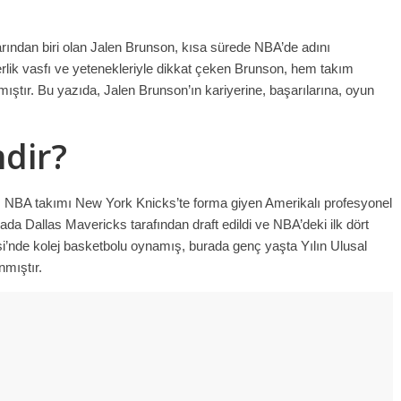
ından biri olan Jalen Brunson, kısa sürede NBA’de adını
rlik vasfı ve yetenekleriyle dikkat çeken Brunson, hem takım
ıştır. Bu yazıda, Jalen Brunson’ın kariyerine, başarılarına, oyun
dir?
 NBA takımı New York Knicks’te forma giyen Amerikalı profesyonel
da Dallas Mavericks tarafından draft edildi ve NBA’deki ilk dört
i’nde kolej basketbolu oynamış, burada genç yaşta Yılın Ulusal
mıştır.