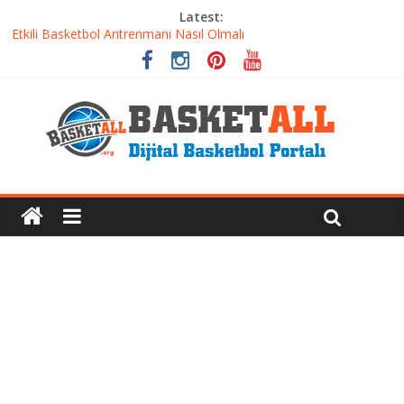
Latest:
Etkili Basketbol Antrenmanı Nasıl Olmalı
Basketbolcu Beslenmesi: Performansı Artıran Bilimsel
Yaklaşımlar
Basketbolda Şut Antrenmanı ve Grafik Oluşturma
Iverson’dan Kyrie’e: Top Sürme Sanatının Dramatik Evrimi
Dünyanın En İyi Basketbol Takımı: Gerçek Şampiyon Kim?