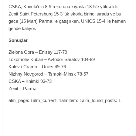
CSKA, Khimki’nin 8-9 rekoruna kıyasla 13-5’e yükseldi.
Zenit Saint Petersburg 15-3’lük skorla birinci sırada ve bu
gece (15 Mart) Parma ile çatışırken, UNICS 15-4 ile hemen
geride kalıyor.
Sonuçlar
Zielona Gora – Enisey 117-79
Lokomotiv Kuban – Avtodor Saratov 104-89
Kalev / Cramo – Unics 49-76
Nizhny Novgorod – Tsmoki-Minsk 78-57
CSKA – Khimki 93-73
Zenit – Parma
alm_page: 1alm_current: 1almitem: 1alm_found_posts: 1