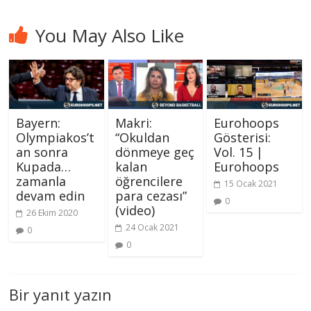
You May Also Like
Bayern:
Makri:
Eurohoops
Olympiakos’t
“Okuldan
Gösterisi:
an sonra
dönmeye geç
Vol. 15 |
Kupada…
kalan
Eurohoops
zamanla
öğrencilere
15 Ocak 2021
devam edin
para cezası”
0
(video)
26 Ekim 2020
24 Ocak 2021
0
0
Bir yanıt yazın