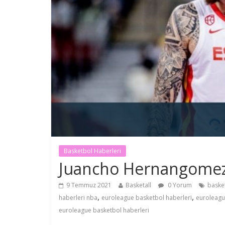
Basketbol Haberleri
Juancho Hernangomez 
9 Temmuz 2021
Basketall
0 Yorum
baske
,
,
haberleri nba
euroleague basketbol haberleri
euroleagu
euroleague basketbol haberleri