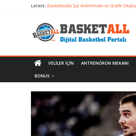
Basketbolcu Beslenmesi: Performansı Artıran 
Latest:
Basketbolda Şut Antrenmanı ve Grafik Oluşt
Iverson’dan Kyrie’e: Top Sürme Sanatının Dra
Dünyanın En İyi Basketbol Takımı: Gerçek Ş
Etkili Basketbol Antrenmanı Nasıl Olmalı
VELILER İÇIN
ANTRENÖRÜN MEKANI
BONUS