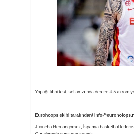
Yaptığı tıbbi test, sol omzunda derece 4-5 akromiyo
Eurohoops ekibi tarafından/ info@eurohoiops.
Juancho Hernangomez, İspanya basketbol federasyo
Oyunlarında oynayamayacak.