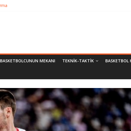
Bilimsel Yaklaşımlar
urma
matik Evrimi
ampiyon Kim?
BASKETBOLCUNUN MEKANI
TEKNIK-TAKTIK
BASKETBOL 