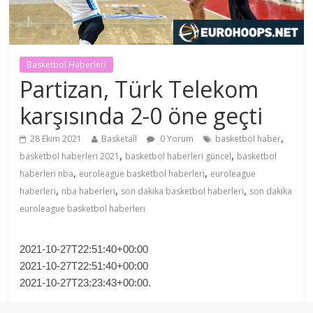
Basketbol Haberleri
Partizan, Türk Telekom
karşısında 2-0 öne geçti
,
28 Ekim 2021
Basketall
0 Yorum
basketbol haber
,
,
basketbol haberleri 2021
basketbol haberleri güncel
basketbol
,
,
haberleri nba
euroleague basketbol haberleri
euroleague
,
,
,
haberleri
nba haberleri
son dakika basketbol haberleri
son dakika
euroleague basketbol haberleri
2021-10-27T22:51:40+00:00
2021-10-27T22:51:40+00:00
2021-10-27T23:23:43+00:00.