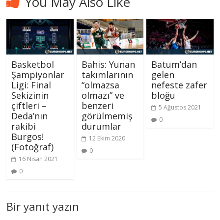
You May Also Like
Basketbol
Bahis: Yunan
Batum’dan
Şampiyonlar
takımlarının
gelen
Ligi: Final
“olmazsa
nefeste zafer
Sekizinin
olmazı” ve
bloğu
çiftleri –
benzeri
5 Ağustos 2021
Deda’nın
görülmemiş
0
rakibi
durumlar
Burgos!
12 Ekim 2020
(Fotoğraf)
0
16 Nisan 2021
0
Bir yanıt yazın