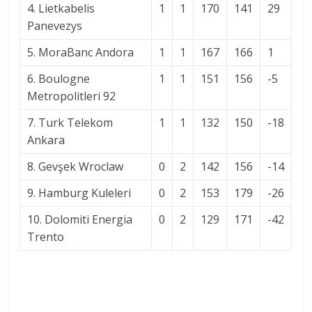
4. Lietkabelis
1
1
170
141
29
Panevezys
5. MoraBanc Andora
1
1
167
166
1
6. Boulogne
1
1
151
156
-5
Metropolitleri 92
7. Turk Telekom
1
1
132
150
-18
Ankara
8. Gevşek Wroclaw
0
2
142
156
-14
9. Hamburg Kuleleri
0
2
153
179
-26
10. Dolomiti Energia
0
2
129
171
-42
Trento