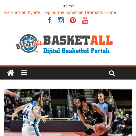
Latest:
Basketbolda Şut Antrenmanı ve Grafik Oluşturma
Iverson’dan Kyrie’e: Top Sürme Sanatının Dramatik Evrimi
Dünyanın En İyi Basketbol Takımı: Gerçek Şampiyon Kim?
Etkili Basketbol Antrenmanı Nasıl Olmalı
Basketbolcu Beslenmesi: Performansı Artıran Bilimsel
Yaklaşımlar