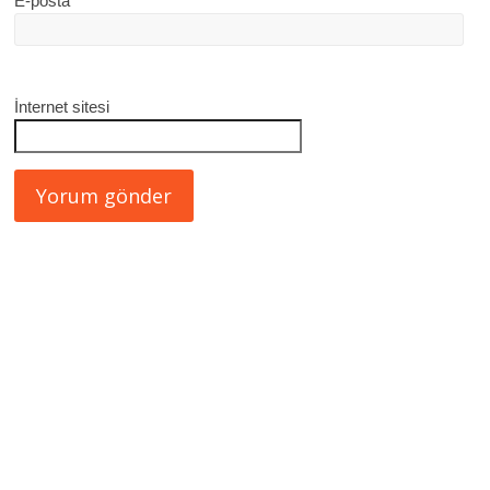
E-posta
*
İnternet sitesi