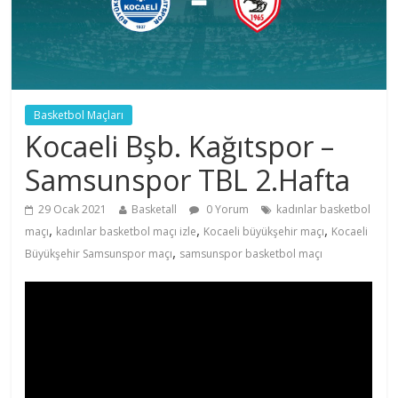
Basketbol Maçları
Kocaeli Bşb. Kağıtspor –
Samsunspor TBL 2.Hafta
29 Ocak 2021
Basketall
0 Yorum
kadınlar basketbol
,
,
,
maçı
kadınlar basketbol maçı izle
Kocaeli büyükşehir maçı
Kocaeli
,
Büyükşehir Samsunspor maçı
samsunspor basketbol maçı