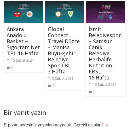
Ankara
Global
İzmit
Anadolu
Connect
Belediyespor
Basket –
Travel Düzce
– Samsun
Sigortam.Net
– Manisa
Canik
TBL 16.Hafta
Büyükşehir
Belediye
Belediye
Herbalife
15 Şubat 2021
Spor TBL
Nutrition
0
3.Hafta
KBSL
16.Hafta
3 Şubat 2021
13 Şubat 2021
0
0
Bir yanıt yazın
E-posta adresiniz yayınlanmayacak.
Gerekli alanlar
*
ile