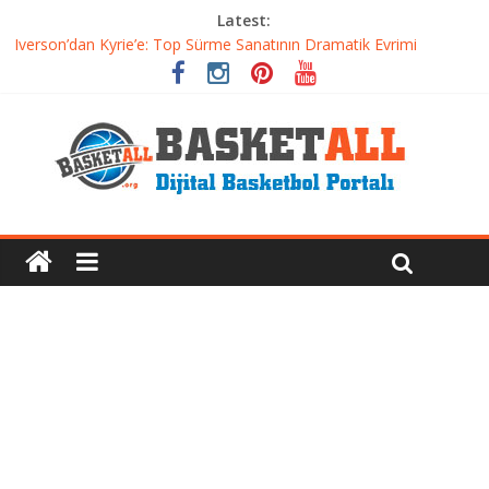
Latest:
Iverson’dan Kyrie’e: Top Sürme Sanatının Dramatik Evrimi
Dünyanın En İyi Basketbol Takımı: Gerçek Şampiyon Kim?
Etkili Basketbol Antrenmanı Nasıl Olmalı
Basketbolcu Beslenmesi: Performansı Artıran Bilimsel
Yaklaşımlar
Basketbolda Şut Antrenmanı ve Grafik Oluşturma