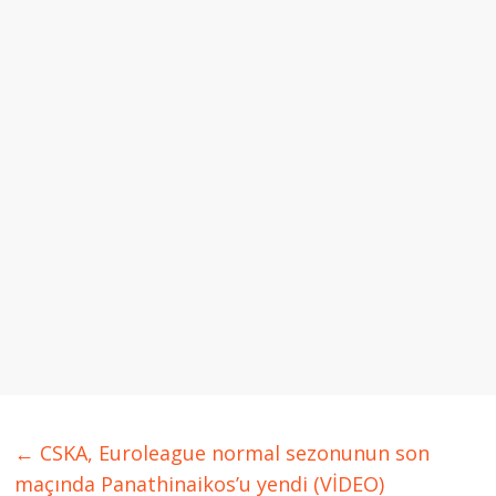
←
CSKA, Euroleague normal sezonunun son
maçında Panathinaikos’u yendi (VİDEO)