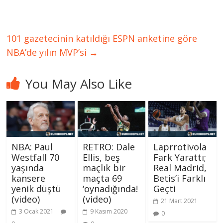
101 gazetecinin katıldığı ESPN anketine göre
NBA’de yılın MVP’si
→
You May Also Like
NBA: Paul
RETRO: Dale
Laprrotivola
Westfall 70
Ellis, beş
Fark Yarattı;
yaşında
maçlık bir
Real Madrid,
kansere
maçta 69
Betis’i Farklı
yenik düştü
‘oynadığında!
Geçti
(video)
(video)
21 Mart 2021
3 Ocak 2021
9 Kasım 2020
0