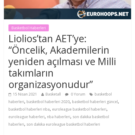
Basketbol Haberleri
Liolios’tan AET’ye:
“Öncelik, Akademilerin
yeniden açılması ve Milli
takımların
organizasyonudur”
15 Nisan 2021
Basketall
0 Yorum
basketbol
,
,
,
haberleri
basketbol haberleri 2020
basketbol haberleri güncel
,
,
basketbol haberleri nba
euroleague basketbol haberleri
,
,
euroleague haberleri
nba haberleri
son dakika basketbol
,
haberleri
son dakika euroleague basketbol haberleri