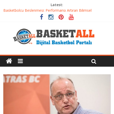
Latest:
Basketbolcu Beslenmesi: Performansı Artıran Bilimsel
Yaklaşımlar
Basketbolda Şut Antrenmanı ve Grafik Oluşturma
Iverson’dan Kyrie’e: Top Sürme Sanatının Dramatik Evrimi
Dünyanın En İyi Basketbol Takımı: Gerçek Şampiyon Kim?
Etkili Basketbol Antrenmanı Nasıl Olmalı