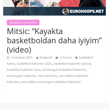
Basketbol Haberleri
Mitsic: “Kayakta
basketboldan daha iyiyim”
(video)
14 Haziran 2021
Basketall
0 Yorum
basketbol
,
,
,
haber
basketbol haberleri 2021
basketbol haberleri güncel
,
,
basketbol haberleri nba
euroleague basketbol haberleri
,
,
euroleague haberleri
nba haberleri
son dakika basketbol
,
haberleri
son dakika euroleague basketbol haberleri