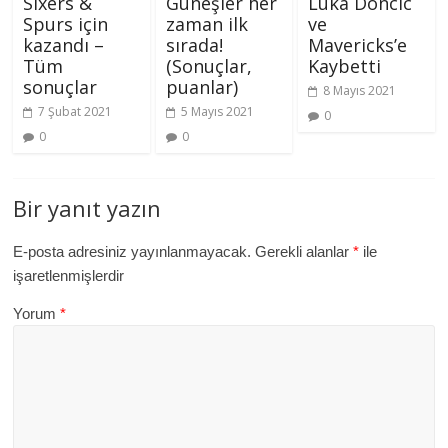
Sixers &
Güneşler her
Luka Doncic
Spurs için
zaman ilk
ve
kazandı –
sırada!
Mavericks’e
Tüm
(Sonuçlar,
Kaybetti
sonuçlar
puanlar)
8 Mayıs 2021
7 Şubat 2021
5 Mayıs 2021
0
0
0
Bir yanıt yazın
E-posta adresiniz yayınlanmayacak.
Gerekli alanlar
*
ile
işaretlenmişlerdir
Yorum
*