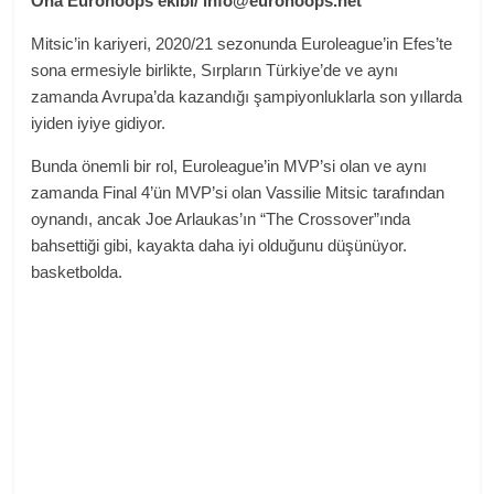
Ona
Eurohoops ekibi/
info@eurohoops.net
Mitsic’in kariyeri, 2020/21 sezonunda Euroleague’in Efes’te
sona ermesiyle birlikte, Sırpların Türkiye’de ve aynı
zamanda Avrupa’da kazandığı şampiyonluklarla son yıllarda
iyiden iyiye gidiyor.
Bunda önemli bir rol, Euroleague’in MVP’si olan ve aynı
zamanda Final 4’ün MVP’si olan Vassilie Mitsic tarafından
oynandı, ancak Joe Arlaukas’ın “The Crossover”ında
bahsettiği gibi, kayakta daha iyi olduğunu düşünüyor.
basketbolda.