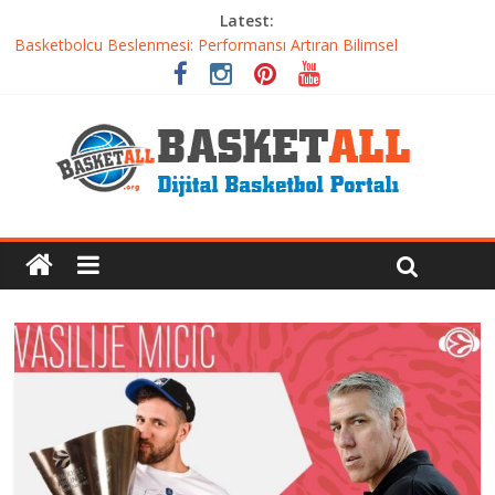
Latest:
Etkili Basketbol Antrenmanı Nasıl Olmalı
Basketbolcu Beslenmesi: Performansı Artıran Bilimsel
Yaklaşımlar
Basketbolda Şut Antrenmanı ve Grafik Oluşturma
Iverson’dan Kyrie’e: Top Sürme Sanatının Dramatik Evrimi
Dünyanın En İyi Basketbol Takımı: Gerçek Şampiyon Kim?