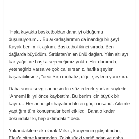
“Hala kayakta basketboldan daha iyi olduğumu
düşünüyorum… Bu arkadaşlarımın da inandığı bir şey!
Kayak benim ilk aşkım. Basketbol ikinci sırada. Ben
dağlarda büyüdüm. Sırbistan’ın en ünlü dağları. Yılın altı ayı
kar yağdı ve başka seçeneğimiz yoktu. Her durumda,
yeteneğiniz varsa ve çok çalışırsanız, harika şeyler
başarabilirsiniz, “dedi Sırp muhafız, diğer şeylerin yanı sıra.
Daha sonra sevgili annesinden söz ederek şunları söyledi:
“Annemi iki yıl önce kaybettim. Bu benim için büyük bir
kayıp… Her anne gibi hayatımdaki en güçlü insandı. Ailemle
yaptığım tüm konuşmalar beni etkiledi. Bana o kadar
dokundular ki, hep aklımdalar” dedi.
Yukarıdakilere ek olarak Mitsic, kariyerinin gidişatından,
Efes’e gitme kararından, Zalgiris’teki varlığından ve daha