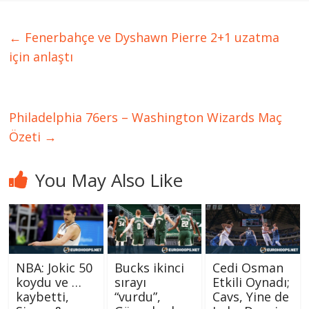
←
Fenerbahçe ve Dyshawn Pierre 2+1 uzatma
için anlaştı
Philadelphia 76ers – Washington Wizards Maç
Özeti
→
You May Also Like
NBA: Jokic 50
Bucks ikinci
Cedi Osman
koydu ve …
sırayı
Etkili Oynadı;
kaybetti,
“vurdu”,
Cavs, Yine de