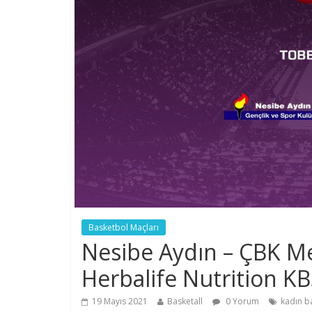
Basketbol Maçları
Nesibe Aydın – ÇBK Me
Herbalife Nutrition KB
19 Mayıs 2021
Basketall
0 Yorum
kadın b