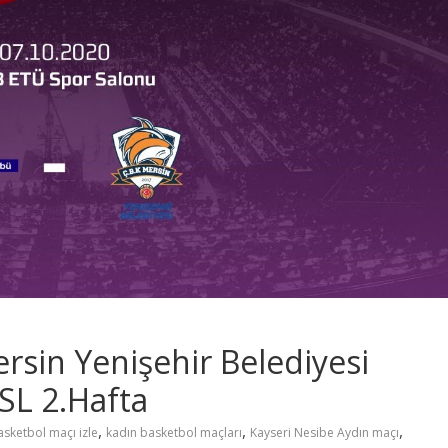
rsin Yenişehir Belediyesi
SL 2.Hafta
,
,
,
asketbol maçı izle
kadın basketbol maçları
Kayseri Nesibe Aydın maçı