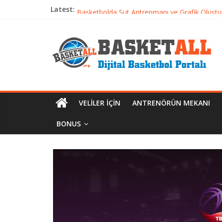
Latest:
Basketbolcu Beslenmesi: Performansı Artıran 
Basketbolda Şut Antrenmanı ve Grafik Oluşt
Iverson’dan Kyrie’e: Top Sürme Sanatının Dra
Dünyanın En İyi Basketbol Takımı: Gerçek Ş
Etkili Basketbol Antrenmanı Nasıl Olmalı
VELILER İÇIN
ANTRENÖRÜN MEKANI
BONUS