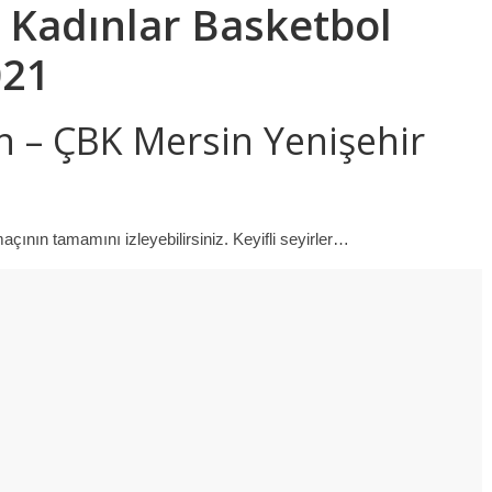
n
Kadınlar Basketbol
021
n – ÇBK Mersin Yenişehir
ının tamamını izleyebilirsiniz. Keyifli seyirler…