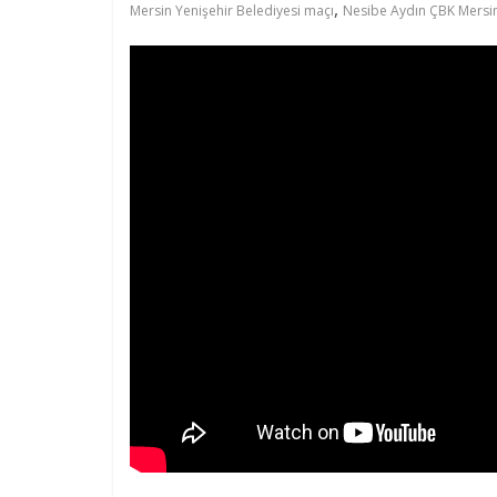
,
Mersin Yenişehir Belediyesi maçı
Nesibe Aydın ÇBK Mersin