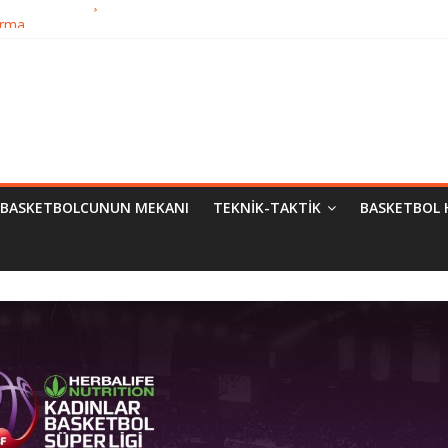
Bilimsel Yaklaşımlar
urma
matik Evrimi
ampiyon Kim?
BASKETBOLCUNUN MEKANI
TEKNIK-TAKTIK
BASKETBOL 