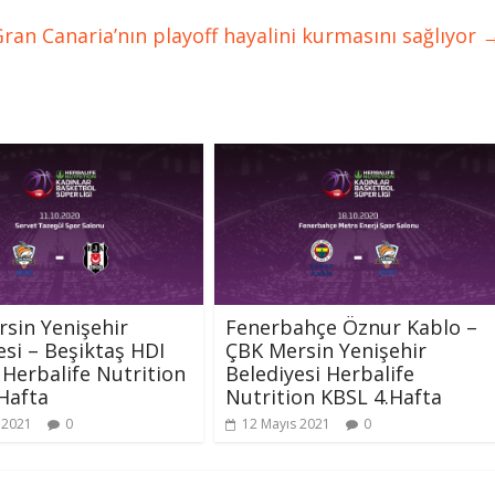
Gran Canaria’nın playoff hayalini kurmasını sağlıyor
sin Yenişehir
Fenerbahçe Öznur Kablo –
esi – Beşiktaş HDI
ÇBK Mersin Yenişehir
 Herbalife Nutrition
Belediyesi Herbalife
Hafta
Nutrition KBSL 4.Hafta
 2021
0
12 Mayıs 2021
0