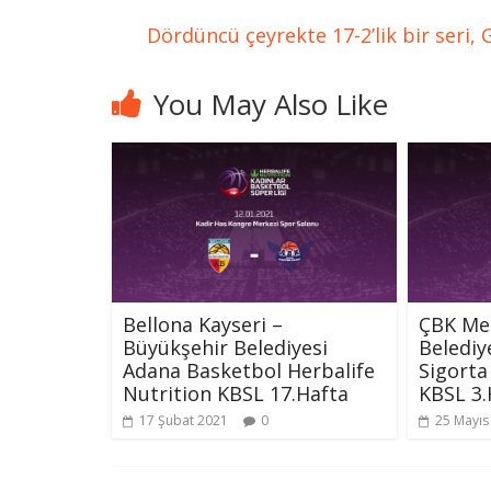
Dördüncü çeyrekte 17-2’lik bir seri, 
You May Also Like
Bellona Kayseri –
ÇBK Mer
Büyükşehir Belediyesi
Belediy
Adana Basketbol Herbalife
Sigorta
Nutrition KBSL 17.Hafta
KBSL 3.
17 Şubat 2021
0
25 Mayıs