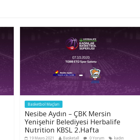
Basketbol Maçları
Nesibe Aydın – ÇBK Mersin
Yenişehir Belediyesi Herbalife
Nutrition KBSL 2.Hafta
19 Mayıs 2021
Basketall
0 Yorum
kadın