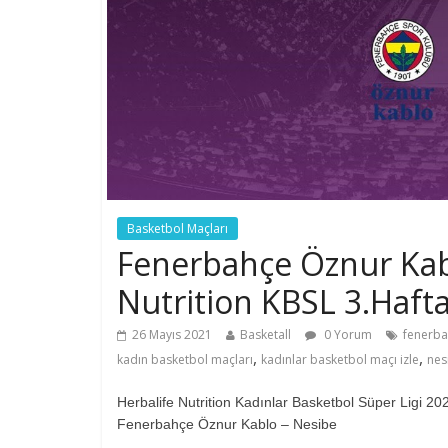
Basketbol Maçları
Fenerbahçe Öznur Kabl
Nutrition KBSL 3.Haft
26 Mayıs 2021
Basketall
0 Yorum
fenerba
,
,
kadın basketbol maçları
kadınlar basketbol maçı izle
nes
Herbalife Nutrition Kadınlar Basketbol Süper Ligi 
Fenerbahçe Öznur Kablo – Nesibe