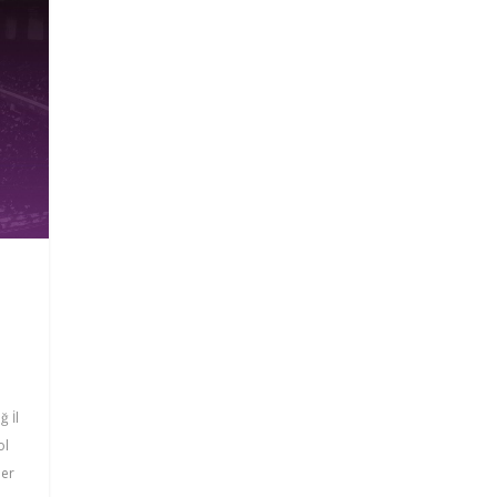
ğ İl
ol
per