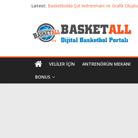
Latest:
Basketbolda Şut Antrenmanı ve Grafik Oluşt
Iverson’dan Kyrie’e: Top Sürme Sanatının Dra
Dünyanın En İyi Basketbol Takımı: Gerçek Ş
Etkili Basketbol Antrenmanı Nasıl Olmalı
Basketbolcu Beslenmesi: Performansı Artıran 
VELILER İÇIN
ANTRENÖRÜN MEKANI
BONUS