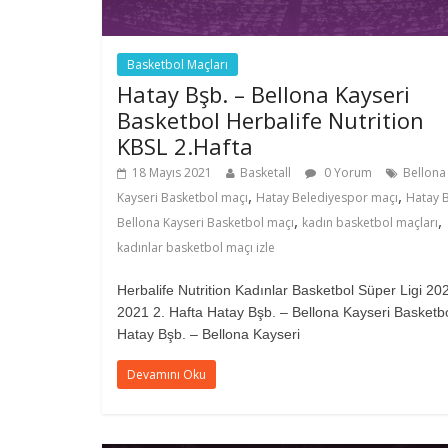
Basketbol Maçları
Hatay Bşb. – Bellona Kayseri
Basketbol Herbalife Nutrition
KBSL 2.Hafta
18 Mayıs 2021
Basketall
0 Yorum
Bellona
,
,
Kayseri Basketbol maçı
Hatay Belediyespor maçı
Hatay 
,
,
Bellona Kayseri Basketbol maçı
kadın basketbol maçları
kadınlar basketbol maçı izle
Herbalife Nutrition Kadınlar Basketbol Süper Ligi 20
2021 2. Hafta Hatay Bşb. – Bellona Kayseri Basketb
Hatay Bşb. – Bellona Kayseri
Devamını Oku