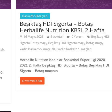
Basketbol Maçları
Beşiktaş HDI Sigorta – Botaş
Herbalife Nutrition KBSL 2.Hafta
16 Mayıs 2021
Basketall
0 Yorum
Beşiktaş HDI
,
,
,
Sigorta Botaş maçı
Beşiktaş HDI Sigorta maçı
botaş maçı
,
kadın basketbol maçı izle
kadın basketbol maçları
Bşb.
Herbalife Nutrition Kadınlar Basketbol Süper Ligi 2020-
2021 2. Hafta Beşiktaş HDI Sigorta – Botaş Beşiktaş HDI
Sigorta – Botaş maçının
20-
ol
Devamını Oku