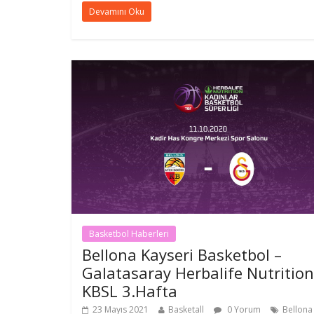
Devamını Oku
Basketbol Haberleri
Bellona Kayseri Basketbol –
Galatasaray Herbalife Nutrition
KBSL 3.Hafta
23 Mayıs 2021
Basketall
0 Yorum
Bellona