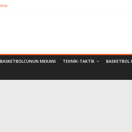
urma
matik Evrimi
ampiyon Kim?
Bilimsel Yaklaşımlar
BASKETBOLCUNUN MEKANI
TEKNIK-TAKTIK
BASKETBOL 