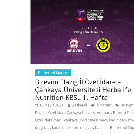
Basketbol Maçları
Birevim Elazığ İl Özel İdare –
Çankaya Üniversitesi Herbalife
Nutrition KBSL 1. Hafta
15 Mayıs 2021
Basketall
0 Yorum
Birevim
,
Elazığ İl Özel İdare Çankaya Üniversitesi maçı
Birevim Elazı
,
,
Özel İdare maçı
çankaya üniversitesi maçı
kadın basketb
,
,
maçı izle
kadın basketbol maçları
Kadınlar Basketbol Sü