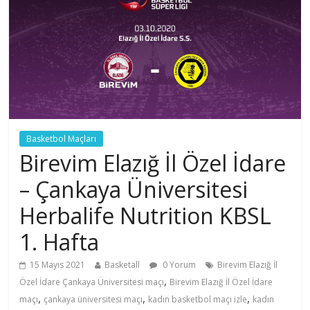
Basketbol Maçları
Birevim Elazığ İl Özel İdare
– Çankaya Üniversitesi
Herbalife Nutrition KBSL
1. Hafta
15 Mayıs 2021
Basketall
0 Yorum
Birevim Elazığ İl
,
Özel İdare Çankaya Üniversitesi maçı
Birevim Elazığ İl Özel İdare
,
,
,
maçı
çankaya üniversitesi maçı
kadın basketbol maçı izle
kadın