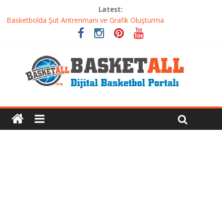
Latest:
Basketbolcu Beslenmesi: Performansı Artıran Bilimsel
Yaklaşımlar
Basketbolda Şut Antrenmanı ve Grafik Oluşturma
Iverson’dan Kyrie’e: Top Sürme Sanatının Dramatik Evrimi
Dünyanın En İyi Basketbol Takımı: Gerçek Şampiyon Kim?
Etkili Basketbol Antrenmanı Nasıl Olmalı