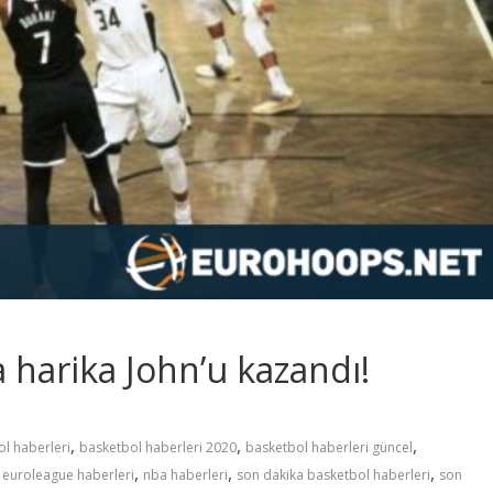
harika John’u kazandı!
,
,
,
l haberleri
basketbol haberleri 2020
basketbol haberleri güncel
,
,
,
,
euroleague haberleri
nba haberleri
son dakika basketbol haberleri
son