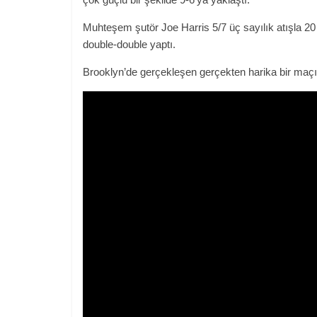
Muhteşem şutör Joe Harris 5/7 üç sayılık atışla 20 
double-double yaptı.
Brooklyn’de gerçekleşen gerçekten harika bir maçın