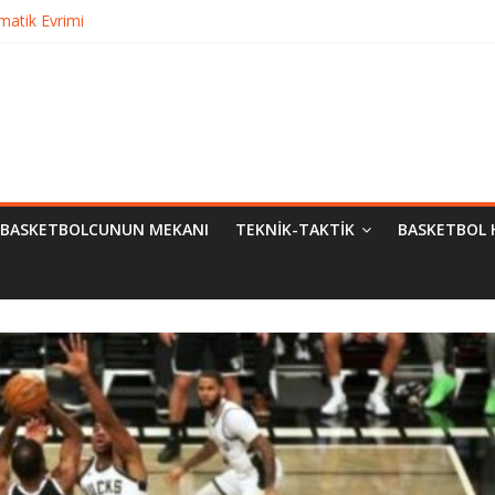
matik Evrimi
ampiyon Kim?
Bilimsel Yaklaşımlar
urma
BASKETBOLCUNUN MEKANI
TEKNIK-TAKTIK
BASKETBOL 