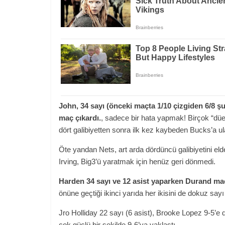
John, 34 sayı (önceki maçta 1/10 çizgiden 6/8 şut
maç çıkardı.
, sadece bir hata yapmak! Birçok “dü
dört galibiyetten sonra ilk kez kaybeden Bucks’a u
Öte yandan Nets, art arda dördüncü galibiyetini el
Irving, Big3’ü yaratmak için henüz geri dönmedi.
Harden 34 sayı ve 12 asist yaparken Durand maçı
önüne geçtiği ikinci yarıda her ikisini de dokuz sayı 
Jro Holliday 22 sayı (6 asist), Brooke Lopez 9-5’e 
çok güçlü bir şekilde 9-6’ya yaklaştı.