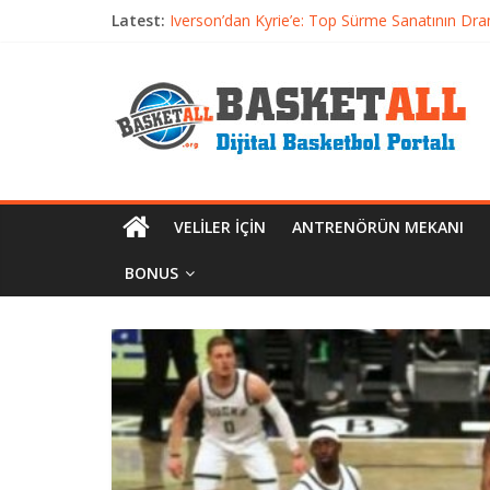
Latest:
Iverson’dan Kyrie’e: Top Sürme Sanatının Dra
Dünyanın En İyi Basketbol Takımı: Gerçek Ş
Etkili Basketbol Antrenmanı Nasıl Olmalı
Basketbolcu Beslenmesi: Performansı Artıran 
Basketbolda Şut Antrenmanı ve Grafik Oluşt
VELILER İÇIN
ANTRENÖRÜN MEKANI
BONUS