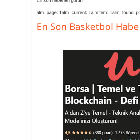
En son haberleri görün
alm_page: 1alm_current: 1almitem: 1alm_found_po
En Son Basketbol Habe