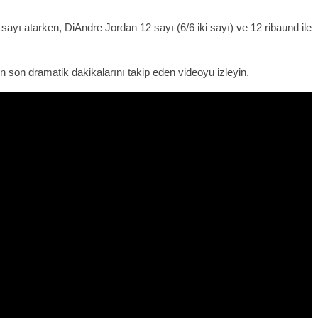
sayı atarken, DiAndre Jordan 12 sayı (6/6 iki sayı) ve 12 ribaund ile
 son dramatik dakikalarını takip eden videoyu izleyin.