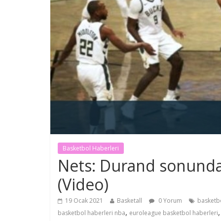
Basketbol Haberleri
Nets: Durand sonunda 
(Video)
19 Ocak 2021
Basketall
0 Yorum
basketbo
,
basketbol haberleri nba
euroleague basketbol haberleri