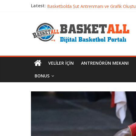
Latest:
Basketbolcu Beslenmesi: Performansı Artıran 
Basketbolda Şut Antrenmanı ve Grafik Oluşt
Iverson’dan Kyrie’e: Top Sürme Sanatının Dra
Dünyanın En İyi Basketbol Takımı: Gerçek Ş
Etkili Basketbol Antrenmanı Nasıl Olmalı
VELILER İÇIN
ANTRENÖRÜN MEKANI
BONUS