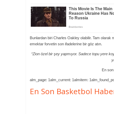
Bunlardan biri Charles Oakley olabilir. Tam olarak n
emektar forvetin son ifadelerine bir göz atın.
“Zion özel bir şey yapmıyor. Sadece topu yere koy
y
En son 
alm_page: 1alm_current: 1almitem: 1alm_found_po
En Son Basketbol Habe