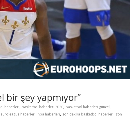
el bir şey yapmıyor”
,
,
,
ol haberleri
basketbol haberleri 2020
basketbol haberleri güncel
,
,
,
,
euroleague haberleri
nba haberleri
son dakika basketbol haberleri
son