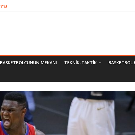
Bilimsel Yaklaşımlar
urma
matik Evrimi
ampiyon Kim?
BASKETBOLCUNUN MEKANI
TEKNIK-TAKTIK
BASKETBOL 