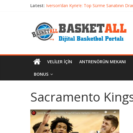
Latest:
Iverson’dan Kyrie’e: Top Sürme Sanatının Dra
Dünyanın En İyi Basketbol Takımı: Gerçek Ş
Etkili Basketbol Antrenmanı Nasıl Olmalı
Basketbolcu Beslenmesi: Performansı Artıran 
Basketbolda Şut Antrenmanı ve Grafik Oluşt
VELILER İÇIN
ANTRENÖRÜN MEKANI
BONUS
Sacramento King