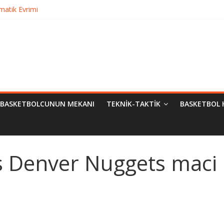
matik Evrimi
ampiyon Kim?
Bilimsel Yaklaşımlar
urma
BASKETBOLCUNUN MEKANI
TEKNIK-TAKTIK
BASKETBOL 
s Denver Nuggets maci