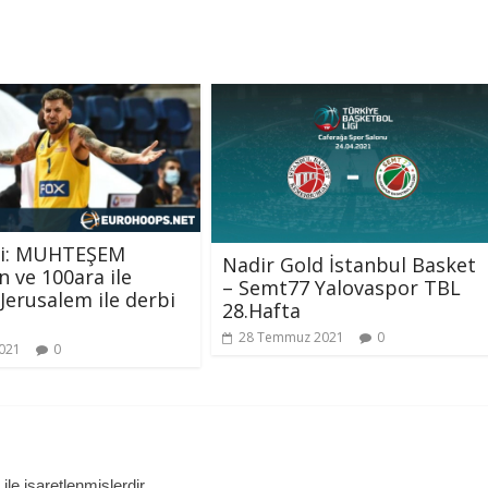
i: MUHTEŞEM
Nadir Gold İstanbul Basket
n ve 100ara ile
– Semt77 Yalovaspor TBL
Jerusalem ile derbi
28.Hafta
28 Temmuz 2021
0
021
0
ile işaretlenmişlerdir