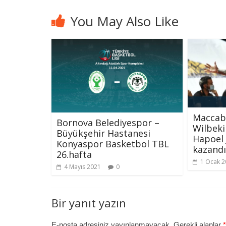
You May Also Like
Maccab
Bornova Belediyespor –
Wilbeki
Büyükşehir Hastanesi
Hapoel 
Konyaspor Basketbol TBL
kazandı
26.hafta
1 Ocak 2
4 Mayıs 2021
0
Bir yanıt yazın
E-posta adresiniz yayınlanmayacak.
Gerekli alanlar
*