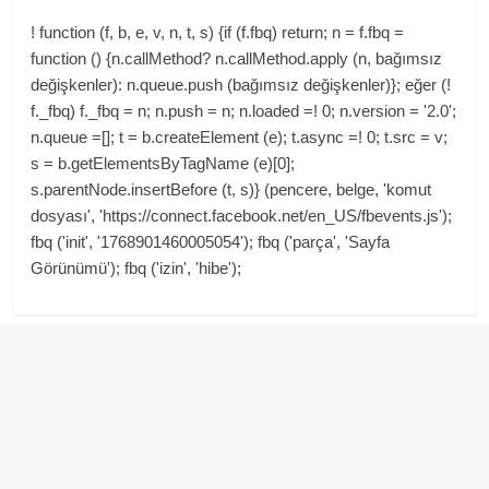
! function (f, b, e, v, n, t, s) {if (f.fbq) return; n = f.fbq =
function () {n.callMethod? n.callMethod.apply (n, bağımsız
değişkenler): n.queue.push (bağımsız değişkenler)}; eğer (!
f._fbq) f._fbq = n; n.push = n; n.loaded =! 0; n.version = '2.0';
n.queue =[]; t = b.createElement (e); t.async =! 0; t.src = v;
s = b.getElementsByTagName (e)[0];
s.parentNode.insertBefore (t, s)} (pencere, belge, 'komut
dosyası', 'https://connect.facebook.net/en_US/fbevents.js');
fbq ('init', '1768901460005054'); fbq ('parça', 'Sayfa
Görünümü'); fbq ('izin', 'hibe');