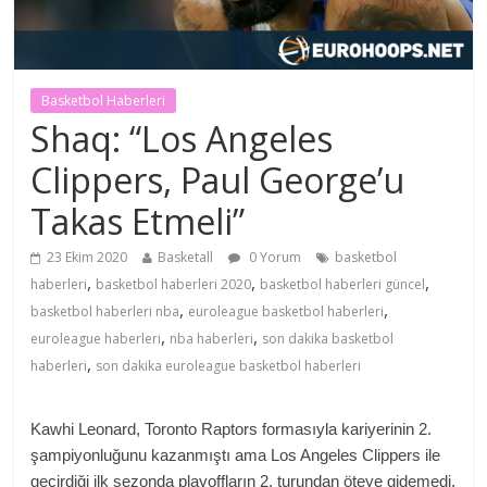
Basketbol Haberleri
Shaq: “Los Angeles
Clippers, Paul George’u
Takas Etmeli”
23 Ekim 2020
Basketall
0 Yorum
basketbol
,
,
,
haberleri
basketbol haberleri 2020
basketbol haberleri güncel
,
,
basketbol haberleri nba
euroleague basketbol haberleri
,
,
euroleague haberleri
nba haberleri
son dakika basketbol
,
haberleri
son dakika euroleague basketbol haberleri
Kawhi Leonard, Toronto Raptors formasıyla kariyerinin 2.
şampiyonluğunu kazanmıştı ama Los Angeles Clippers ile
geçirdiği ilk sezonda playoffların 2. turundan öteye gidemedi.