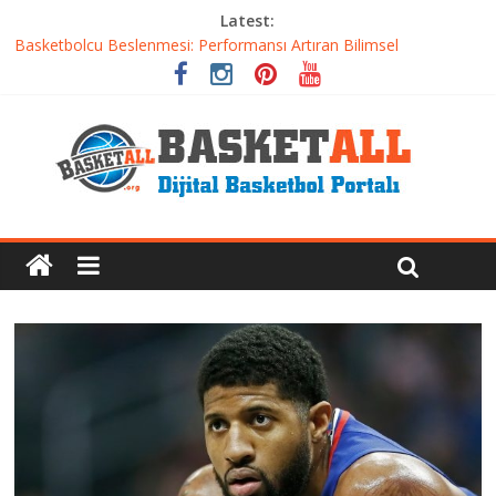
Latest:
Basketbolcu Beslenmesi: Performansı Artıran Bilimsel
Yaklaşımlar
Basketbolda Şut Antrenmanı ve Grafik Oluşturma
Iverson’dan Kyrie’e: Top Sürme Sanatının Dramatik Evrimi
Dünyanın En İyi Basketbol Takımı: Gerçek Şampiyon Kim?
Etkili Basketbol Antrenmanı Nasıl Olmalı