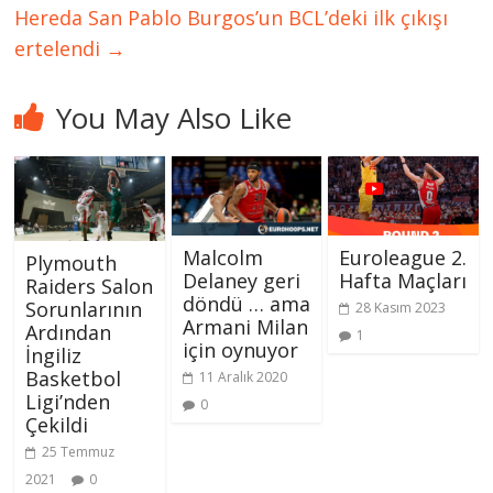
Hereda San Pablo Burgos’un BCL’deki ilk çıkışı
ertelendi
→
You May Also Like
Malcolm
Euroleague 2.
Plymouth
Delaney geri
Hafta Maçları
Raiders Salon
döndü … ama
Sorunlarının
28 Kasım 2023
Armani Milan
Ardından
1
için oynuyor
İngiliz
Basketbol
11 Aralık 2020
Ligi’nden
0
Çekildi
25 Temmuz
2021
0