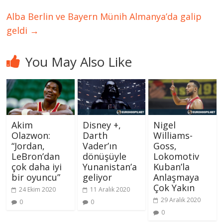
Alba Berlin ve Bayern Münih Almanya’da galip
geldi
→
You May Also Like
Akim
Disney +,
Nigel
Olazwon:
Darth
Williams-
“Jordan,
Vader’ın
Goss,
LeBron’dan
dönüşüyle ​​
Lokomotiv
çok daha iyi
Yunanistan’a
Kuban’la
bir oyuncu”
geliyor
Anlaşmaya
Çok Yakın
24 Ekim 2020
11 Aralık 2020
29 Aralık 2020
0
0
0