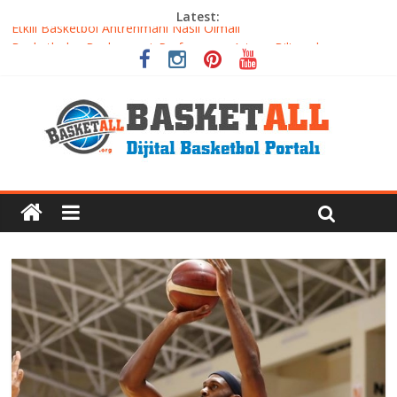
Latest:
Etkili Basketbol Antrenmanı Nasıl Olmalı
Basketbolcu Beslenmesi: Performansı Artıran Bilimsel
Yaklaşımlar
Basketbolda Şut Antrenmanı ve Grafik Oluşturma
Iverson’dan Kyrie’e: Top Sürme Sanatının Dramatik Evrimi
Dünyanın En İyi Basketbol Takımı: Gerçek Şampiyon Kim?