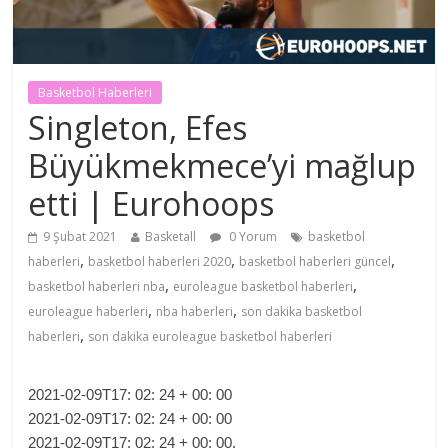
Basketbol Haberleri
Singleton, Efes
Büyükmekmece’yi mağlup
etti | Eurohoops
9 Şubat 2021
Basketall
0 Yorum
basketbol
,
,
,
haberleri
basketbol haberleri 2020
basketbol haberleri güncel
,
,
basketbol haberleri nba
euroleague basketbol haberleri
,
,
euroleague haberleri
nba haberleri
son dakika basketbol
,
haberleri
son dakika euroleague basketbol haberleri
2021-02-09T17: 02: 24 + 00: 00
2021-02-09T17: 02: 24 + 00: 00
2021-02-09T17: 02: 24 + 00: 00.