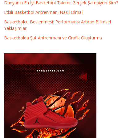
Dünyanın En İyi Basketbol Takımı: Gerçek Şampiyon Kim?
Etkili Basketbol Antrenmanı Nasıl Olmalı
Basketbolcu Beslenmesi: Performansı Artıran Bilimsel
Yaklaşımlar
Basketbolda Şut Antrenmanı ve Grafik Oluşturma