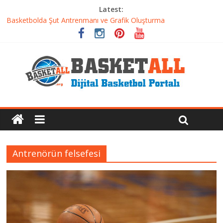
Latest:
Basketbolda Şut Antrenmanı ve Grafik Oluşturma
Iverson’dan Kyrie’e: Top Sürme Sanatının Dramatik Evrimi
Dünyanın En İyi Basketbol Takımı: Gerçek Şampiyon Kim?
Etkili Basketbol Antrenmanı Nasıl Olmalı
Basketbolcu Beslenmesi: Performansı Artıran Bilimsel
Yaklaşımlar
Antrenörün felsefesi