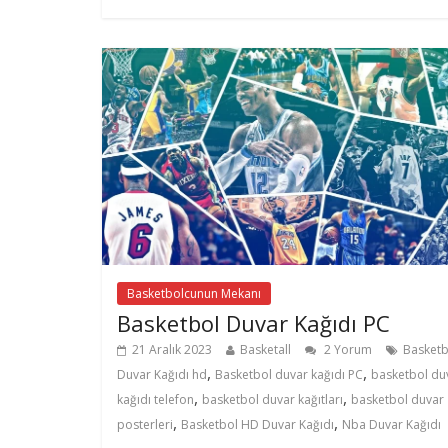
Basketbolcunun Mekanı
Basketbol Duvar Kağıdı PC
21 Aralık 2023
Basketall
2 Yorum
Basketb
,
,
Duvar Kağıdı hd
Basketbol duvar kağıdı PC
basketbol du
,
,
kağıdı telefon
basketbol duvar kağıtları
basketbol duvar
,
,
posterleri
Basketbol HD Duvar Kağıdı
Nba Duvar Kağıdı