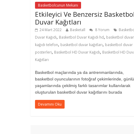
Basketbolcunun Mekanı
Etkileyici Ve Benzersiz Basketbo
Duvar Kağıtları
24 Mart 2022
Basketall
8 Yorum
Basketbo
,
,
Duvar Kağıdı
Basketbol Duvar Kağıdı hd
basketbol duvar
,
,
kağıdı telefon
basketbol duvar kağıtları
basketbol duvar
,
,
posterleri
Basketbol HD Duvar Kağıdı
Basketbol HD Duv
Kağıtları
Basketbol maçlarında ya da antrenmanlarında,
basketbol oyuncularının fotoğraf çekimlerinde, günl
yaşamlarında çekilmiş farklı tasarımlar kullanılarak
oluşturulan basketbol duvar kağıtlarını burada
Devamını Oku