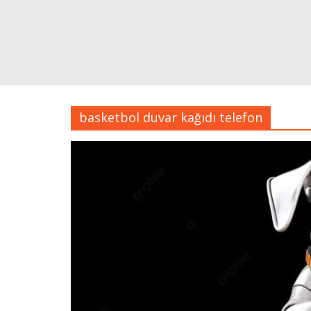
basketbol duvar kağıdı telefon