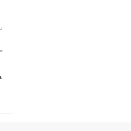
l
l
ar
ük