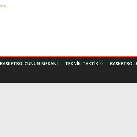
urma
matik Evrimi
ampiyon Kim?
Bilimsel Yaklaşımlar
BASKETBOLCUNUN MEKANI
TEKNIK-TAKTIK
BASKETBOL 