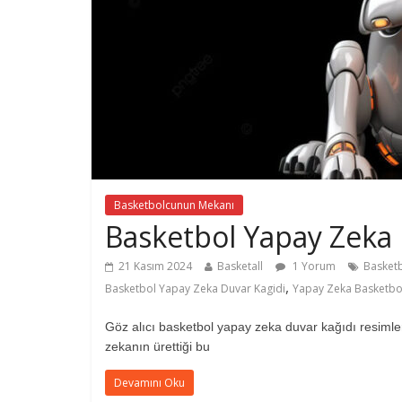
Basketbolcunun Mekanı
Basketbol Yapay Zeka 
21 Kasım 2024
Basketall
1 Yorum
Basketb
,
Basketbol Yapay Zeka Duvar Kagidi
Yapay Zeka Basketbol
Göz alıcı basketbol yapay zeka duvar kağıdı resimlerini
zekanın ürettiği bu
Devamını Oku