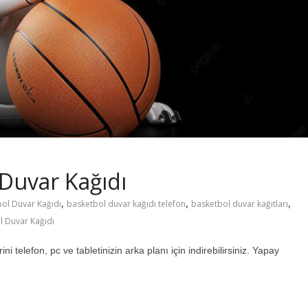
Duvar Kağıdı
,
,
,
ol Duvar Kağıdı
basketbol duvar kağıdı telefon
basketbol duvar kağıtları
 Duvar Kağıdı
 telefon, pc ve tabletinizin arka planı için indirebilirsiniz. Yapay