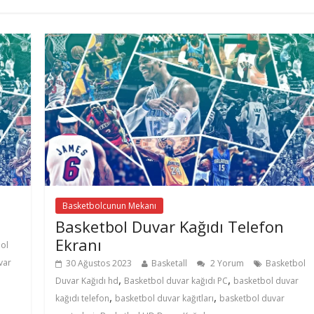
Basketbolcunun Mekanı
Basketbol Duvar Kağıdı Telefon
Ekranı
ol
var
30 Ağustos 2023
Basketall
2 Yorum
Basketbol
,
,
Duvar Kağıdı hd
Basketbol duvar kağıdı PC
basketbol duvar
,
,
kağıdı telefon
basketbol duvar kağıtları
basketbol duvar