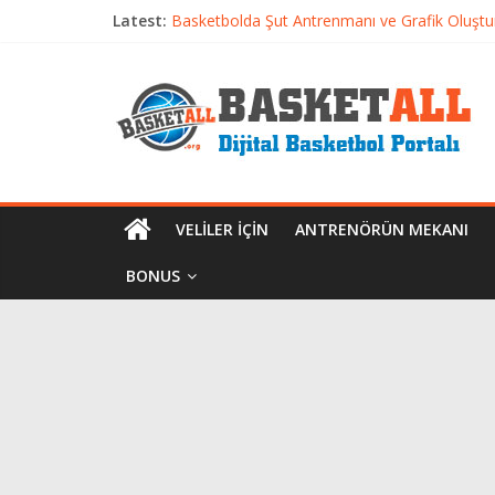
Latest:
Basketbolda Şut Antrenmanı ve Grafik Oluşt
Iverson’dan Kyrie’e: Top Sürme Sanatının Dra
Dünyanın En İyi Basketbol Takımı: Gerçek Ş
Etkili Basketbol Antrenmanı Nasıl Olmalı
Basketbolcu Beslenmesi: Performansı Artıran 
VELILER İÇIN
ANTRENÖRÜN MEKANI
BONUS