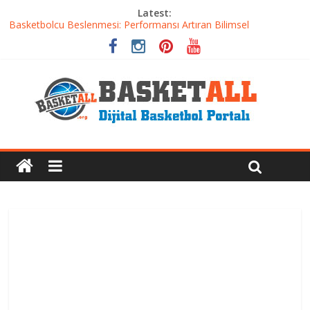
Latest:
Basketbolcu Beslenmesi: Performansı Artıran Bilimsel
Yaklaşımlar
Basketbolda Şut Antrenmanı ve Grafik Oluşturma
Iverson’dan Kyrie’e: Top Sürme Sanatının Dramatik Evrimi
Dünyanın En İyi Basketbol Takımı: Gerçek Şampiyon Kim?
Etkili Basketbol Antrenmanı Nasıl Olmalı