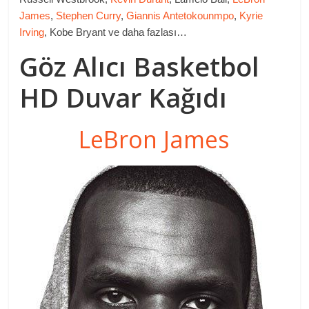
James
,
Stephen Curry
,
Giannis Antetokounmpo
,
Kyrie
Irving
, Kobe Bryant ve daha fazlası…
Göz Alıcı Basketbol
HD Duvar Kağıdı
LeBron James