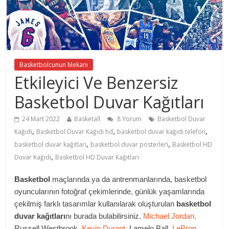
Basketbolcunun Mekanı
Etkileyici Ve Benzersiz
Basketbol Duvar Kağıtları
24 Mart 2022
Basketall
8 Yorum
Basketbol Duvar
,
,
,
Kağıdı
Basketbol Duvar Kağıdı hd
basketbol duvar kağıdı telefon
,
,
basketbol duvar kağıtları
basketbol duvar posterleri
Basketbol HD
,
Duvar Kağıdı
Basketbol HD Duvar Kağıtları
Basketbol
maçlarında ya da antrenmanlarında, basketbol
oyuncularının fotoğraf çekimlerinde, günlük yaşamlarında
çekilmiş farklı tasarımlar kullanılarak oluşturulan
basketbol
duvar kağıtları
nı burada bulabilirsiniz.
Michael Jordan,
Russell Westbrook
,
Kevin Durant
, Lamelo Ball,
LeBron