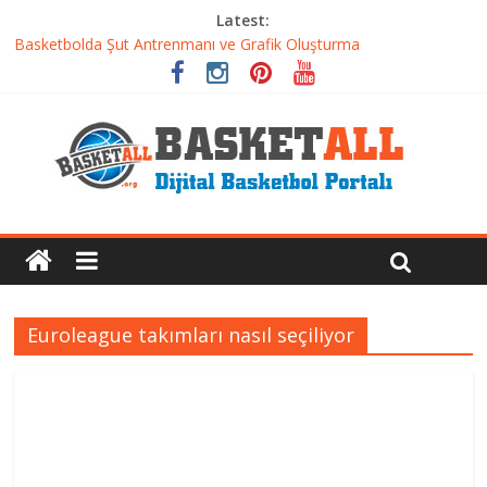
Latest:
Basketbolcu Beslenmesi: Performansı Artıran Bilimsel
Yaklaşımlar
Basketbolda Şut Antrenmanı ve Grafik Oluşturma
Iverson’dan Kyrie’e: Top Sürme Sanatının Dramatik Evrimi
Dünyanın En İyi Basketbol Takımı: Gerçek Şampiyon Kim?
Etkili Basketbol Antrenmanı Nasıl Olmalı
Euroleague takımları nasıl seçiliyor