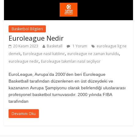
Basketbol Bilgileri
Euroleague Nedir
20 Kasım 2023
Basketall
1 Yorum
euroleague lig ne
,
,
,
demek
Euroleague nasıl katılınır
euroleague ne zaman kuruldu
,
euroleague nedir
Euroleague takımları nasıl seçiliyor
EuroLeague, Avrupa’da 2000’den beri Euroleague
Basketball tarafından düzenlenen en üst düzeydeki ve
kazananın Avrupa Şampiyonu olarak belirlendiği uluslararası
profesyonel basketbol turnuvasıdır. 2000 yılında FIBA
tarafından
Devamını Oku