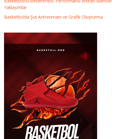
Basketbolcu Beslenmesi: Performansı Artıran Bilimsel
Yaklaşımlar
Basketbolda Şut Antrenmanı ve Grafik Oluşturma