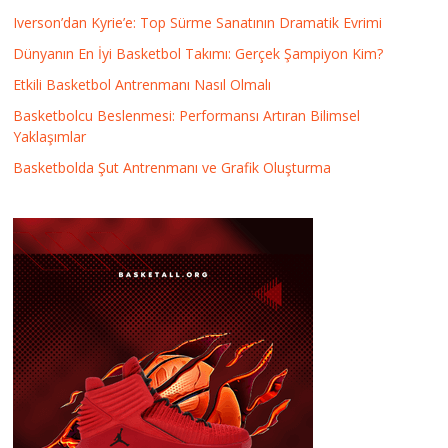
Iverson’dan Kyrie’e: Top Sürme Sanatının Dramatik Evrimi
Dünyanın En İyi Basketbol Takımı: Gerçek Şampiyon Kim?
Etkili Basketbol Antrenmanı Nasıl Olmalı
Basketbolcu Beslenmesi: Performansı Artıran Bilimsel
Yaklaşımlar
Basketbolda Şut Antrenmanı ve Grafik Oluşturma