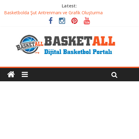
Latest:
Basketbolcu Beslenmesi: Performansı Artıran Bilimsel
Yaklaşımlar
Basketbolda Şut Antrenmanı ve Grafik Oluşturma
Iverson’dan Kyrie’e: Top Sürme Sanatının Dramatik Evrimi
Dünyanın En İyi Basketbol Takımı: Gerçek Şampiyon Kim?
Etkili Basketbol Antrenmanı Nasıl Olmalı