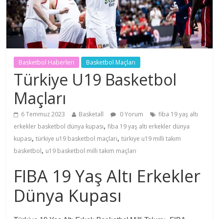
Basketbol Haberleri
Basketbol Maçları
Türkiye U19 Basketbol
Maçları
6 Temmuz 2023
Basketall
0 Yorum
fiba 19 yaş altı
,
erkekler basketbol dünya kupası
fiba 19 yaş altı erkekler dünya
,
,
kupası
türkiye u19 basketbol maçları
türkiye u19 milli takım
,
basketbol
u19 basketbol milli takım maçları
FIBA 19 Yaş Altı Erkekler
Dünya Kupası