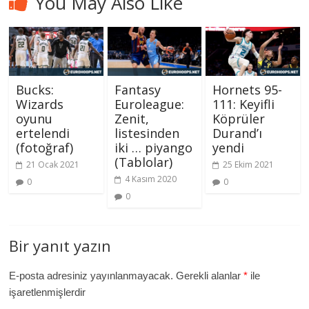
You May Also Like
Bucks:
Fantasy
Hornets 95-
Wizards
Euroleague:
111: Keyifli
oyunu
Zenit,
Köprüler
ertelendi
listesinden
Durand’ı
(fotoğraf)
iki … piyango
yendi
(Tablolar)
21 Ocak 2021
25 Ekim 2021
4 Kasım 2020
0
0
0
Bir yanıt yazın
E-posta adresiniz yayınlanmayacak.
Gerekli alanlar
*
ile
işaretlenmişlerdir