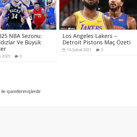
025 NBA Sezonu:
Los Angeles Lakers –
ldızlar Ve Büyük
Detroit Pistons Maç Özeti
ler
16 Şubat 2021
0
n 2025
0
ile işaretlenmişlerdir