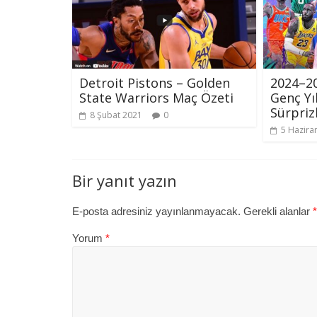
Detroit Pistons – Golden
2024–2
State Warriors Maç Özeti
Genç Yı
Sürpriz
8 Şubat 2021
0
5 Hazira
Bir yanıt yazın
E-posta adresiniz yayınlanmayacak.
Gerekli alanlar
*
Yorum
*