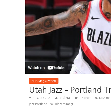
NBA Maç Özetleri
Utah Jazz – Portland T
30 Ocak 2021
Basketall
0 Yorum
NBA maç
Jazz Portland Trail Blazers maçı