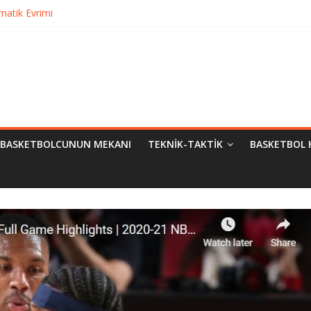
matik Evrimi
ampiyon Kim?
Bilimsel Yaklaşımlar
urma
BASKETBOLCUNUN MEKANI
TEKNIK-TAKTIK
BASKETBOL 