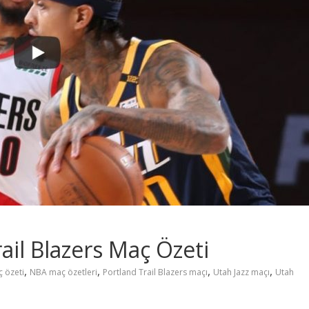
rail Blazers Maç Özeti
,
,
,
,
 özeti
NBA maç özetleri
Portland Trail Blazers maçı
Utah Jazz maçı
Utah