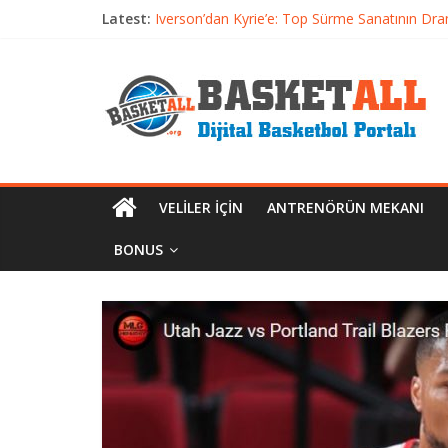
Latest:
Iverson’dan Kyrie’e: Top Sürme Sanatının Dra
Dünyanın En İyi Basketbol Takımı: Gerçek Ş
Etkili Basketbol Antrenmanı Nasıl Olmalı
Basketbolcu Beslenmesi: Performansı Artıran 
Basketbolda Şut Antrenmanı ve Grafik Oluşt
VELILER İÇIN
ANTRENÖRÜN MEKANI
BONUS