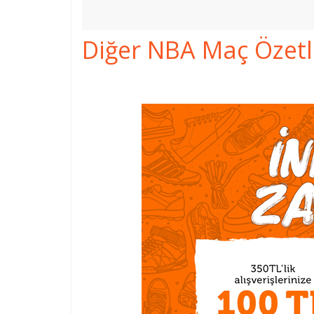
Diğer NBA Maç Özetler