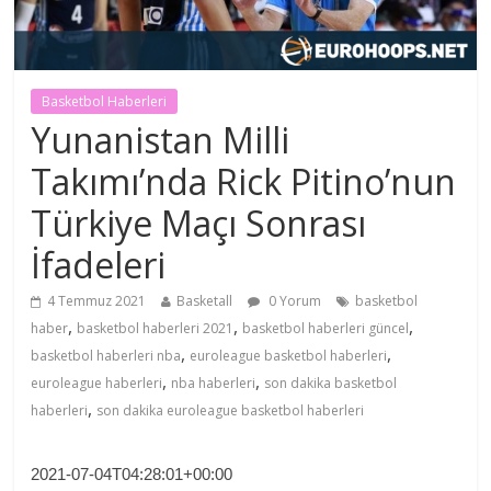
Basketbol Haberleri
Yunanistan Milli
Takımı’nda Rick Pitino’nun
Türkiye Maçı Sonrası
İfadeleri
4 Temmuz 2021
Basketall
0 Yorum
basketbol
,
,
,
haber
basketbol haberleri 2021
basketbol haberleri güncel
,
,
basketbol haberleri nba
euroleague basketbol haberleri
,
,
euroleague haberleri
nba haberleri
son dakika basketbol
,
haberleri
son dakika euroleague basketbol haberleri
2021-07-04T04:28:01+00:00