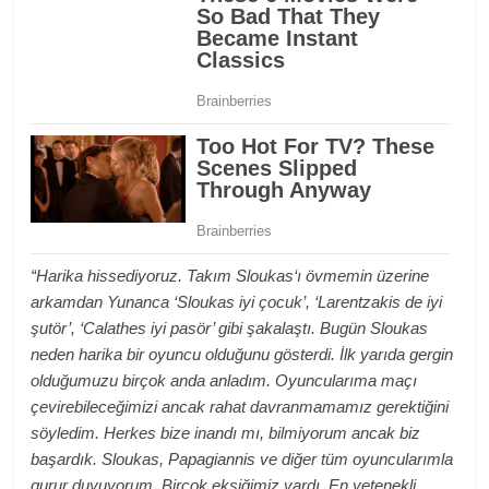
“Harika hissediyoruz. Takım Sloukas‘ı övmemin üzerine
arkamdan Yunanca ‘Sloukas iyi çocuk’, ‘Larentzakis de iyi
şutör’, ‘Calathes iyi pasör’ gibi şakalaştı. Bugün Sloukas
neden harika bir oyuncu olduğunu gösterdi. İlk yarıda gergin
olduğumuzu birçok anda anladım. Oyuncularıma maçı
çevirebileceğimizi ancak rahat davranmamamız gerektiğini
söyledim. Herkes bize inandı mı, bilmiyorum ancak biz
başardık. Sloukas, Papagiannis ve diğer tüm oyuncularımla
gurur duyuyorum. Birçok eksiğimiz vardı. En yetenekli