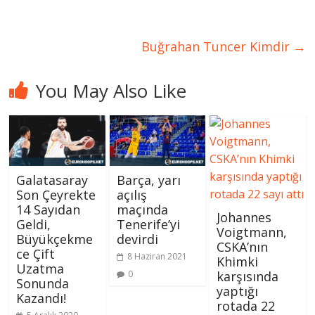
Buğrahan Tuncer Kimdir
→
You May Also Like
Galatasaray
Barça, yarı
Son Çeyrekte
açılış
14 Sayıdan
maçında
Johannes
Geldi,
Tenerife’yi
Voigtmann,
Büyükçekme
devirdi
CSKA’nın
ce Çift
8 Haziran 2021
Khimki
Uzatma
0
karşısında
Sonunda
yaptığı
Kazandı!
rotada 22