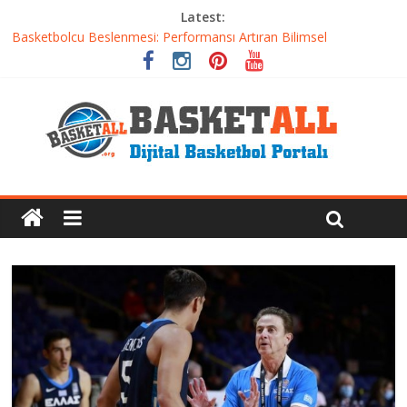
Latest:
Etkili Basketbol Antrenmanı Nasıl Olmalı
Basketbolcu Beslenmesi: Performansı Artıran Bilimsel
Yaklaşımlar
Basketbolda Şut Antrenmanı ve Grafik Oluşturma
Iverson’dan Kyrie’e: Top Sürme Sanatının Dramatik Evrimi
Dünyanın En İyi Basketbol Takımı: Gerçek Şampiyon Kim?