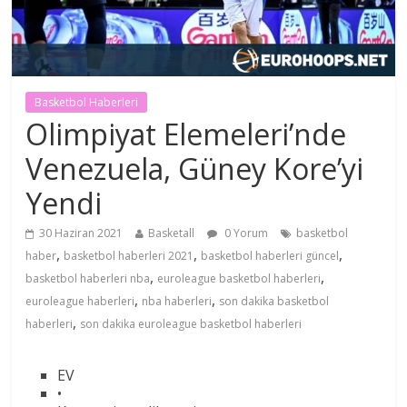
Basketbol Haberleri
Olimpiyat Elemeleri’nde
Venezuela, Güney Kore’yi
Yendi
30 Haziran 2021
Basketall
0 Yorum
basketbol
,
,
,
haber
basketbol haberleri 2021
basketbol haberleri güncel
,
,
basketbol haberleri nba
euroleague basketbol haberleri
,
,
euroleague haberleri
nba haberleri
son dakika basketbol
,
haberleri
son dakika euroleague basketbol haberleri
EV
•