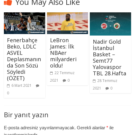
You May Also Like
Fenerbahçe
LeBron
Nadir Gold
Beko, LDLC
James: İlk
İstanbul
ASVEL
NBAer
Basket –
Deplasmanın
milyarderi
Semt77
da Son Sözü
oldu!
Yalovaspor
Söyledi
TBL 28.Hafta
22 Temmuz
(ÖZET)
2021
0
28 Temmuz
6 Mart 2021
2021
0
0
Bir yanıt yazın
E-posta adresiniz yayınlanmayacak.
Gerekli alanlar
*
ile
işaretlenmişlerdir