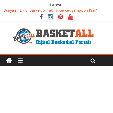
Latest:
Dünyanın En İyi Basketbol Takımı: Gerçek Şampiyon Kim?
Etkili Basketbol Antrenmanı Nasıl Olmalı
Basketbolcu Beslenmesi: Performansı Artıran Bilimsel
Yaklaşımlar
Basketbolda Şut Antrenmanı ve Grafik Oluşturma
Iverson’dan Kyrie’e: Top Sürme Sanatının Dramatik Evrimi