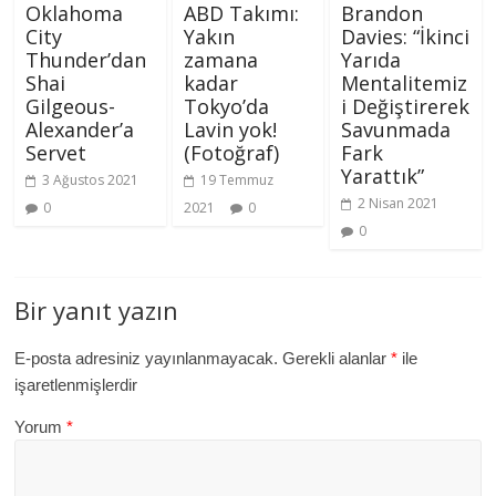
Oklahoma
ABD Takımı:
Brandon
City
Yakın
Davies: “İkinci
Thunder’dan
zamana
Yarıda
Shai
kadar
Mentalitemiz
Gilgeous-
Tokyo’da
i Değiştirerek
Alexander’a
Lavin yok!
Savunmada
Servet
(Fotoğraf)
Fark
Yarattık”
3 Ağustos 2021
19 Temmuz
2 Nisan 2021
0
2021
0
0
Bir yanıt yazın
E-posta adresiniz yayınlanmayacak.
Gerekli alanlar
*
ile
işaretlenmişlerdir
Yorum
*