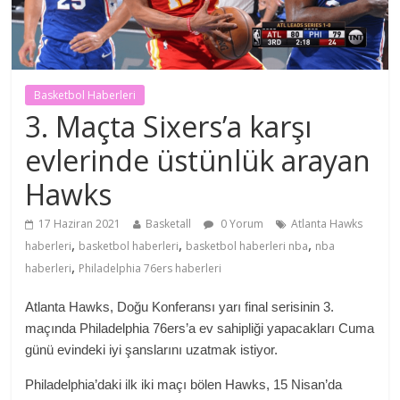
Basketbol Haberleri
3. Maçta Sixers’a karşı
evlerinde üstünlük arayan
Hawks
17 Haziran 2021
Basketall
0 Yorum
Atlanta Hawks
,
,
,
haberleri
basketbol haberleri
basketbol haberleri nba
nba
,
haberleri
Philadelphia 76ers haberleri
Atlanta Hawks, Doğu Konferansı yarı final serisinin 3.
maçında Philadelphia 76ers’a ev sahipliği yapacakları Cuma
günü evindeki iyi şanslarını uzatmak istiyor.
Philadelphia’daki ilk iki maçı bölen Hawks, 15 Nisan’da