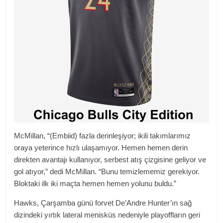
McMillan, “(Embiid) fazla derinleşiyor; ikili takımlarımız
oraya yeterince hızlı ulaşamıyor. Hemen hemen derin
direkten avantajı kullanıyor, serbest atış çizgisine geliyor ve
gol atıyor,” dedi McMillan. “Bunu temizlememiz gerekiyor.
Bloktaki ilk iki maçta hemen hemen yolunu buldu.”
Hawks, Çarşamba günü forvet De’Andre Hunter’ın sağ
dizindeki yırtık lateral menisküs nedeniyle playoffların geri