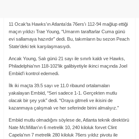
11 Ocak’ta Hawks’ın Atlanta’da 76ers’ı 112-94 mağlup ettiği
maçın yıldızı Trae Young, “Umarım taraftarlar Cuma günü
evi sallamaya hazırdır” dedi. Bu, takımların bu sezon Peach
State’deki tek karşılaşmasıydı.
Ancak Young, Salı günü 21 sayı ile sınırlı kaldı ve Hawks,
Philadelphia’nın 118-102’lik galibiyetiyle ikinci maçında Joel
Embiid’i kontrol edemedi.
İlk iki maçta 39.5 sayı ve 11.0 ribaund ortalamaları
yakalayan Embiid, “Seri sadece 1-1. Gerçekten mutlu
olacak bir şey yok” dedi. “Oraya gitmeli ve ikisini de
kazanmaya çalışmalı ve her seferinde birini almalıyız.”
Embiid mutlu olmadığını söylese de, Atlanta teknik direktörü
Nate McMillan’ın 6 metrelik 10, 240 kiloluk forvet Clint
Capela’nın 7 metrelik 280 kiloluk 76ers yıldız pivotu ile