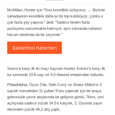
McMillan, Hunter için “Onu kesinlikle özlüyoruz. … Bizimle
sahadayken kesinlikle daha iyi bir top kulübüyüz, çünkü o
çok fazla şey yapıyor,” dedi. “Sadece birden fazla
pozisyonu savunmakla kalmıyor, aynı zamanda sahanın
hücum tarafında da bir seçenek.”
Basketbol Haberleri
Sixers’a karşı ilk iki maçı kaçıran Hunter, Knicks’e karşı ilk
tur serisinde 10.8 sayı ve 4.0 ribaund ortalamaları tutturdu.
Philadelphia, Oyun 2’de, Seth Curry ve Shake Milton’ın 3
sayılık mesafeden 11 şuttan 9’unu yapmak için bir araya
gelmesiyle çevre atışlarında bir gelişme gördü. 76ers, seri
açılışında sadece yüzde 34.5’e karşılık, 2. Oyunda yayın
ötesinden yüzde 46,2 atış yaptı.