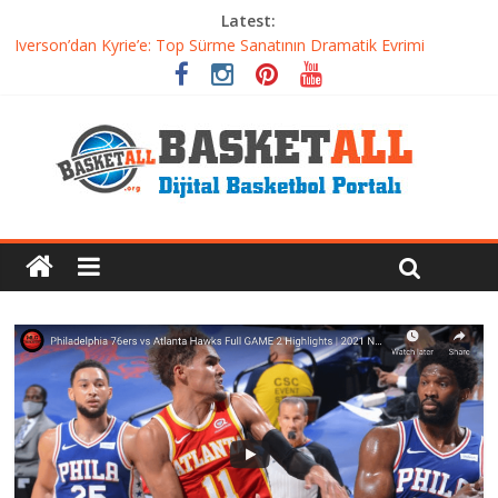
Latest:
Iverson’dan Kyrie’e: Top Sürme Sanatının Dramatik Evrimi
Dünyanın En İyi Basketbol Takımı: Gerçek Şampiyon Kim?
Etkili Basketbol Antrenmanı Nasıl Olmalı
Basketbolcu Beslenmesi: Performansı Artıran Bilimsel
Yaklaşımlar
Basketbolda Şut Antrenmanı ve Grafik Oluşturma