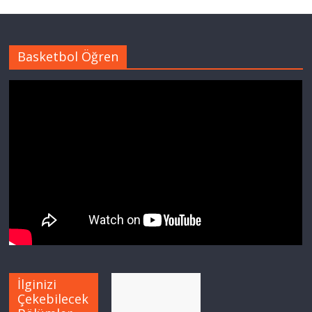
Basketbol Öğren
İlginizi
Çekebilecek