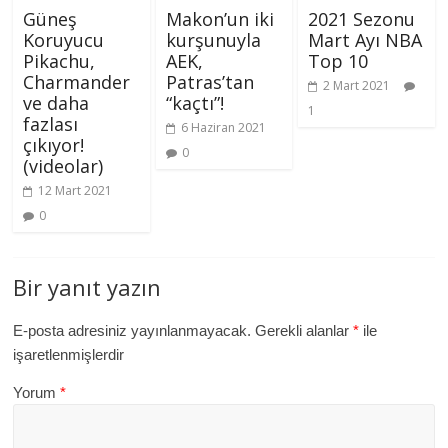
Güneş
Makon’un iki
2021 Sezonu
Koruyucu
kurşunuyla
Mart Ayı NBA
Pikachu,
AEK,
Top 10
Charmander
Patras’tan
2 Mart 2021
ve daha
“kaçtı”!
1
fazlası
6 Haziran 2021
çıkıyor!
0
(videolar)
12 Mart 2021
0
Bir yanıt yazın
E-posta adresiniz yayınlanmayacak.
Gerekli alanlar
*
ile
işaretlenmişlerdir
Yorum
*