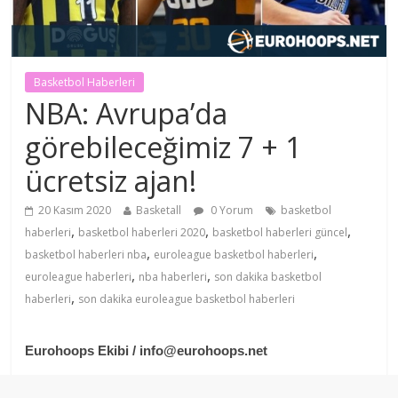
Basketbol Haberleri
NBA: Avrupa’da
görebileceğimiz 7 + 1
ücretsiz ajan!
20 Kasım 2020
Basketall
0 Yorum
basketbol
,
,
,
haberleri
basketbol haberleri 2020
basketbol haberleri güncel
,
,
basketbol haberleri nba
euroleague basketbol haberleri
,
,
euroleague haberleri
nba haberleri
son dakika basketbol
,
haberleri
son dakika euroleague basketbol haberleri
Eurohoops Ekibi / info@eurohoops.net