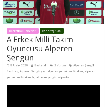
Basketbol Haberleri
Röportaj Alanı
A Erkek Milli Takım
Oyuncusu Alperen
Şengün
8 Aralık 2020
Basketall
2 Yorum
Alperen Şengül
,
,
,
Beşiktaş
Alperen Şengül yaş
alperen şengün milli takım
alperen
,
şengün milli takımda
alperen şengün röportaj