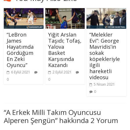
“LeBron
Yiğit Arslan
“Melekler
James
Taşıdı; Tofaş,
Evi”: George
Hayatımda
Yalova
Mavridis’in
Gördüğüm
Basket
sokak
En Zeki
Karşısında
köpekleriyle
Oyuncu”
Kazandı
ilgili
hareketli
6 Eylül 2021
2 Eylül 2021
videosu
0
0
5 Nisan 2021
0
“
A Erkek Milli Takım Oyuncusu
Alperen Şengün
” hakkında 2 Yorum