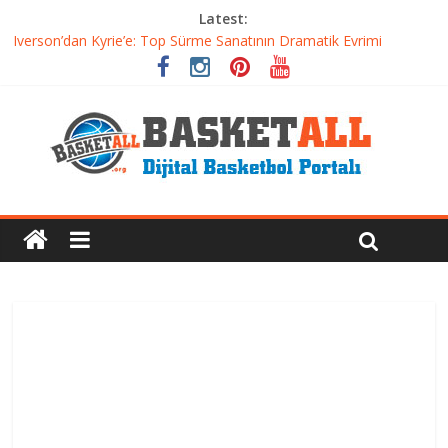
Latest:
Basketbolda Şut Antrenmanı ve Grafik Oluşturma
Iverson’dan Kyrie’e: Top Sürme Sanatının Dramatik Evrimi
Dünyanın En İyi Basketbol Takımı: Gerçek Şampiyon Kim?
Etkili Basketbol Antrenmanı Nasıl Olmalı
Basketbolcu Beslenmesi: Performansı Artıran Bilimsel
Yaklaşımlar