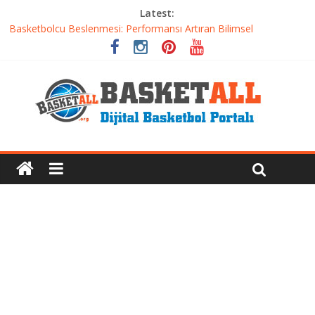
Latest:
Basketbolcu Beslenmesi: Performansı Artıran Bilimsel
Yaklaşımlar
Basketbolda Şut Antrenmanı ve Grafik Oluşturma
Iverson’dan Kyrie’e: Top Sürme Sanatının Dramatik Evrimi
Dünyanın En İyi Basketbol Takımı: Gerçek Şampiyon Kim?
Etkili Basketbol Antrenmanı Nasıl Olmalı