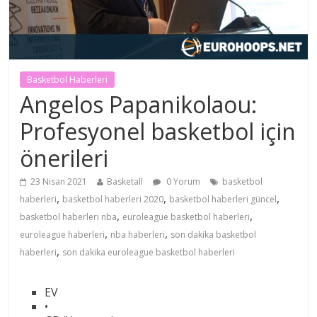
Basketbol Haberleri
Angelos Papanikolaou:
Profesyonel basketbol için
önerileri
23 Nisan 2021
Basketall
0 Yorum
basketbol
,
,
,
haberleri
basketbol haberleri 2020
basketbol haberleri güncel
,
,
basketbol haberleri nba
euroleague basketbol haberleri
,
,
euroleague haberleri
nba haberleri
son dakika basketbol
,
haberleri
son dakika euroleague basketbol haberleri
EV
•