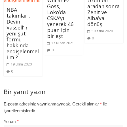
Williams-
Uzun bir
Goss,
aradan sonra
NBA
Loko’da
Zenit ve
takımları,
CSKA’yı
Alba’ya
Devin
yenerek 46
dönüş
Vassell’in
puan için
5 Kasım 2020
yeni şut
birleşti
0
formu
17 Nisan 2021
hakkında
0
endişelenmel
i mi?
19 Ekim 2020
0
Bir yanıt yazın
E-posta adresiniz yayınlanmayacak.
Gerekli alanlar
*
ile
işaretlenmişlerdir
Yorum
*