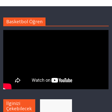
Basketbol Öğren
İlginizi
Çekebilecek