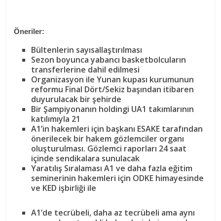
Öneriler:
Bültenlerin sayısallaştırılması
Sezon boyunca yabancı basketbolcuların
transferlerine dahil edilmesi
Organizasyon ile Yunan kupası kurumunun
reformu
Final
Dört
/
Sekiz
başından itibaren
duyurulacak bir şehirde
Bir Şampiyonanın holdingi
U
A1 takımlarının
katılımıyla 21
A1’in hakemleri için başkanı ESAKE tarafından
önerilecek bir hakem gözlemciler organı
oluşturulması. Gözlemci raporları 24 saat
içinde sendikalara sunulacak
Yaratılış
Sıralaması
A1 ve daha fazla eğitim
seminerinin hakemleri için ODKE himayesinde
ve KED işbirliği ile
A1’de tecrübeli, daha az tecrübeli ama aynı